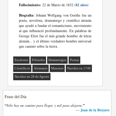
Fallecimiento:
(82 años)
22 de Marzo de 1832
Biografia:
Johann Wolfgang von Goethe fue un
poeta, novelista, dramaturgo y científico alemán
que ayudó a fundar el romanticismo, movimiento
al que influenció profundamente. En palabras de
George Eliot fue el más grande hombre de letras
alemán... y el último verdadero hombre universal
que caminó sobre la tierra.
Escritores
Filósofos
Dramaturgos
Poetas
Científicos
Alemanes
Masones
Nacidos en 1749
Nacidos en 28 de Agosto
Frase del Día
“
”
Sólo hay un camino para llegar, y mil para alejarse.
Jean de la Bruyere
—