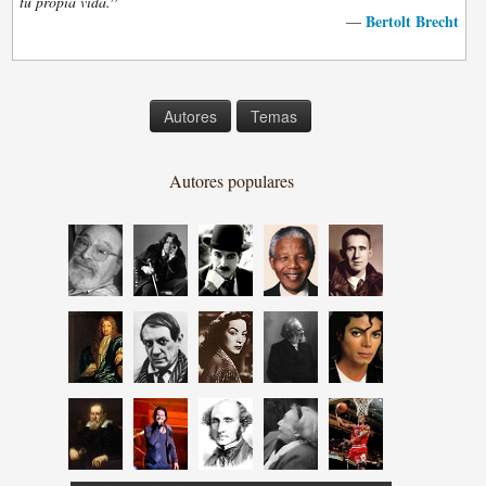
”
tu propia vida.
Bertolt Brecht
—
Autores
Temas
Autores populares