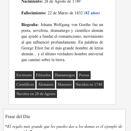
Nacimiento:
28 de Agosto de 1749
Fallecimiento:
(82 años)
22 de Marzo de 1832
Biografia:
Johann Wolfgang von Goethe fue un
poeta, novelista, dramaturgo y científico alemán
que ayudó a fundar el romanticismo, movimiento
al que influenció profundamente. En palabras de
George Eliot fue el más grande hombre de letras
alemán... y el último verdadero hombre universal
que caminó sobre la tierra.
Escritores
Filósofos
Dramaturgos
Poetas
Científicos
Alemanes
Masones
Nacidos en 1749
Nacidos en 28 de Agosto
Frase del Día
“
El regalo más grande que les puedes dar a los demás es el ejemplo de