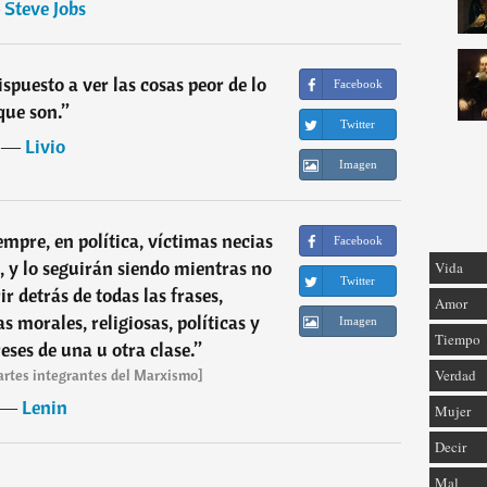
―
Steve Jobs
spuesto a ver las cosas peor de lo
Facebook
que son.
”
Twitter
―
Livio
Imagen
mpre, en política, víctimas necias
Facebook
, y lo seguirán siendo mientras no
Vida
Twitter
r detrás de todas las frases,
Amor
 morales, religiosas, políticas y
Imagen
Tiempo
reses de una u otra clase.
”
partes integrantes del Marxismo]
Verdad
―
Lenin
Mujer
Decir
Mal