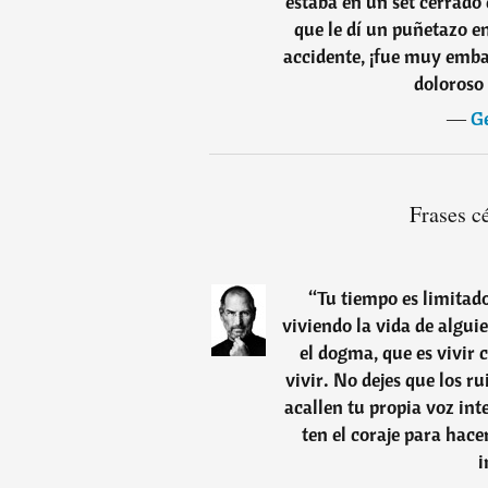
estaba en un set cerrado
que le dí un puñetazo e
accidente, ¡fue muy emba
doloroso
―
Ge
Frases c
“
Tu tiempo es limitad
viviendo la vida de algui
el dogma, que es vivir 
vivir. No dejes que los r
acallen tu propia voz int
ten el coraje para hace
i