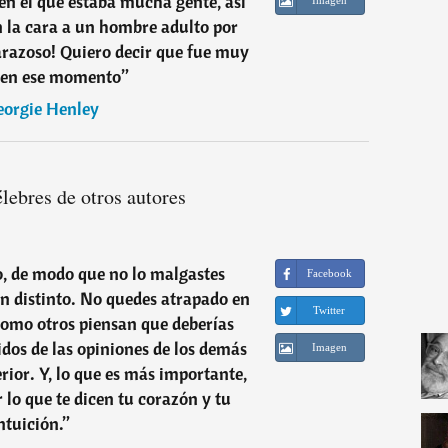
 en el que estaba mucha gente, así
n la cara a un hombre adulto por
razoso! Quiero decir que fue muy
 en ese momento
”
orgie Henley
élebres de otros autores
o, de modo que no lo malgastes
Facebook
en distinto. No quedes atrapado en
Twitter
como otros piensan que deberías
uidos de las opiniones de los demás
Imagen
erior. Y, lo que es más importante,
r lo que te dicen tu corazón y tu
ntuición.
”