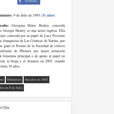
Facebook
imiento:
(31 años)
9 de Julio de 1995
rafia:
Georgina Helen Henley, conocida
 Georgie Henley es una actriz inglesa. Ella
ejor conocida por su papel de Lucy Pevensie
as franquicias de Las Crónicas de Narnia, por
ue ganó el Premio de la Sociedad de criticos
peliculas de Phoenix por mejor actuación
n femenina principal o de apoyo al papel en
eón, la bruja y el Armario en 2005, cuando
 tenía 10 años.
res
Británicos
Nacidos en 1995
dos en 9 de Julio
el Día