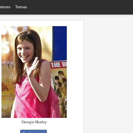
utores
Temas
Georgie Henley