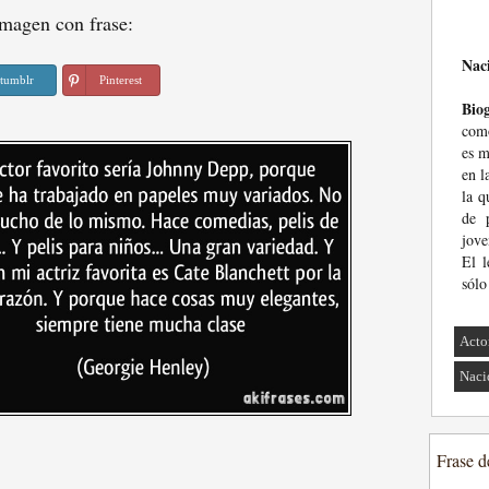
magen con frase:
Nac
tumblr
Pinterest
Biog
como
es m
en l
la q
de 
jove
El l
sólo
Acto
Naci
Frase d