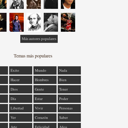
Más autores populares
Temas más populares
Éxito
Mundo
Nada
Hacer
Hombres
Bien
Dios
Gente
Tener
Día
Estar
Poder
Libertad
Vivir
Personas
Ver
Corazón
Saber
Arte
Felicidad
Años