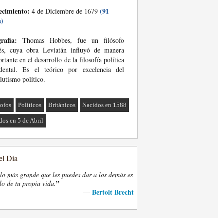
ecimiento:
(91
4 de Diciembre de 1679
s)
rafia:
Thomas Hobbes, fue un filósofo
lés, cuya obra Leviatán influyó de manera
rtante en el desarrollo de la filosofía política
idental. Es el teórico por excelencia del
lutismo político.
sofos
Políticos
Británicos
Nacidos en 1588
dos en 5 de Abril
el Día
lo más grande que les puedes dar a los demás es
”
lo de tu propia vida.
Bertolt Brecht
—