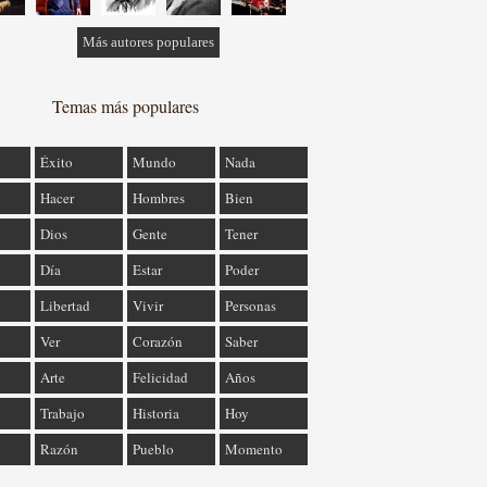
Más autores populares
Temas más populares
Éxito
Mundo
Nada
Hacer
Hombres
Bien
Dios
Gente
Tener
Día
Estar
Poder
Libertad
Vivir
Personas
Ver
Corazón
Saber
Arte
Felicidad
Años
Trabajo
Historia
Hoy
Razón
Pueblo
Momento