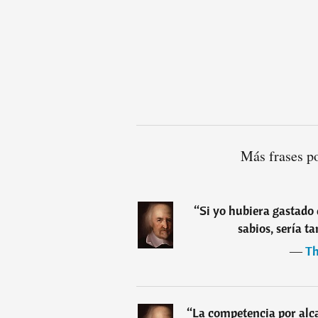
Más frases p
“
Si yo hubiera gastado 
sabios, sería t
―
Th
“
La competencia por alc