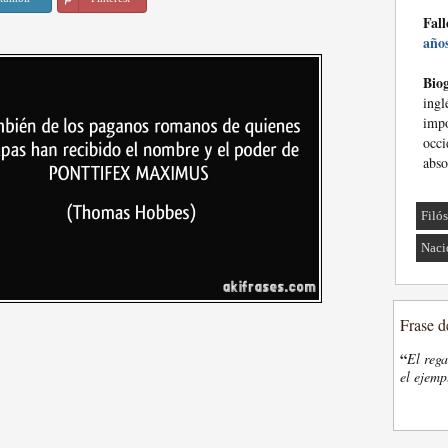
Fall
año
Biog
ing
impo
occ
abso
Filó
Naci
Frase d
“
El rega
el ejemp