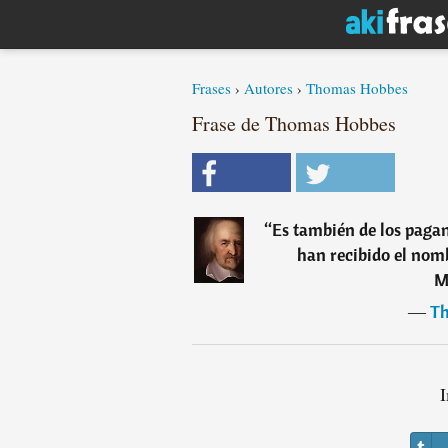
Frases
›
Autores
›
Thomas Hobbes
Frase de Thomas Hobbes
“
Es también de los paga
han recibido el nom
M
―
Th
I