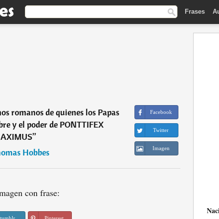
Frases
A
nos romanos de quienes los Papas
Facebook
bre y el poder de PONTTIFEX
Twitter
AXIMUS
”
Imagen
omas Hobbes
magen con frase:
Nac
tumblr
Pinterest