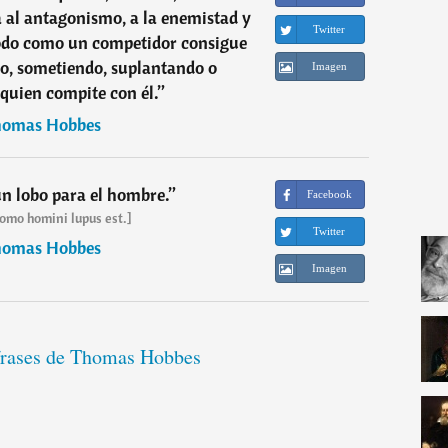
a al antagonismo, a la enemistad y
Twitter
modo como un competidor consigue
o, sometiendo, suplantando o
Imagen
quien compite con él.
”
omas Hobbes
n lobo para el hombre.
”
Facebook
omo homini lupus est.]
Twitter
omas Hobbes
Imagen
frases de Thomas Hobbes