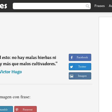
Frases
A
 esto: no hay malas hierbas ni
Facebook
 más que malos cultivadores.
”
Twitter
Victor Hugo
Imagen
magen con frase:
tumblr
Pinterest