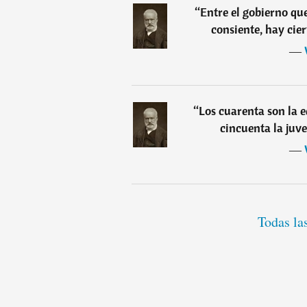
“
Entre el gobierno que
consiente, hay cie
―
“
Los cuarenta son la 
cincuenta la juv
―
Todas la