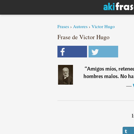
Frases
›
Autores
›
Victor Hugo
Frase de Victor Hugo
“
Amigos míos, retened
hombres malos. No hay
―
I