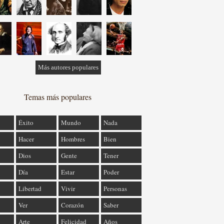
Más autores populares
Temas más populares
Éxito
Mundo
Nada
Hacer
Hombres
Bien
Dios
Gente
Tener
Día
Estar
Poder
Libertad
Vivir
Personas
Ver
Corazón
Saber
Arte
Felicidad
Años