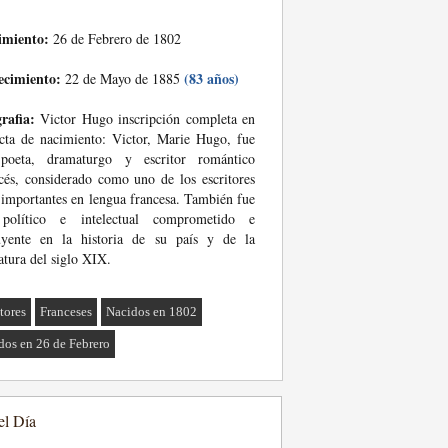
imiento:
26 de Febrero de 1802
ecimiento:
(83 años)
22 de Mayo de 1885
rafia:
Victor Hugo inscripción completa en
cta de nacimiento: Victor, Marie Hugo, fue
poeta, dramaturgo y escritor romántico
cés, considerado como uno de los escritores
importantes en lengua francesa. También fue
político e intelectual comprometido e
luyente en la historia de su país y de la
ratura del siglo XIX.
tores
Franceses
Nacidos en 1802
dos en 26 de Febrero
el Día