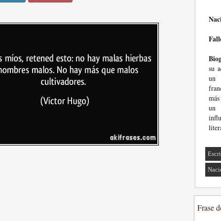
Nac
Fall
Biog
su a
un 
fran
más 
un 
inf
lite
Escri
Naci
Frase d