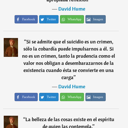
―
David Hume
Facebook
Twitter
WhatsApp
Imagen
“
Si se admite que el suicidio es un crimen,
sólo la cobardía puede impulsarnos a él. Si
no es un crimen, tanto la prudencia como el
valor nos obligan a desembarazarnos de la
existencia cuando ésta se convierte en una
carga
”
―
David Hume
Facebook
Twitter
WhatsApp
Imagen
“
La belleza de las cosas existe en el espíritu
de quien las contempla.
”