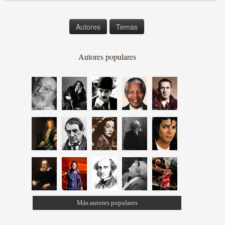
Autores
Temas
Autores populares
Más autores populares