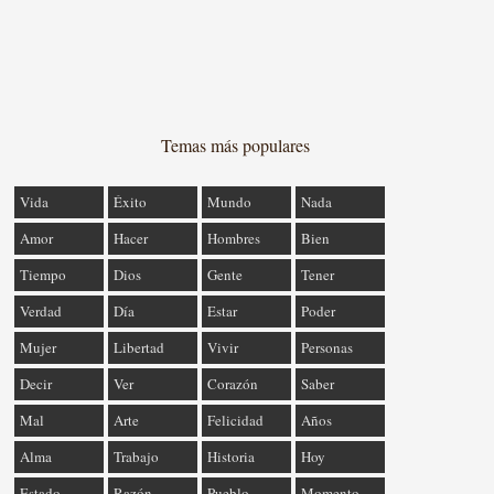
Temas más populares
Vida
Éxito
Mundo
Nada
Amor
Hacer
Hombres
Bien
Tiempo
Dios
Gente
Tener
Verdad
Día
Estar
Poder
Mujer
Libertad
Vivir
Personas
Decir
Ver
Corazón
Saber
Mal
Arte
Felicidad
Años
Alma
Trabajo
Historia
Hoy
Estado
Razón
Pueblo
Momento