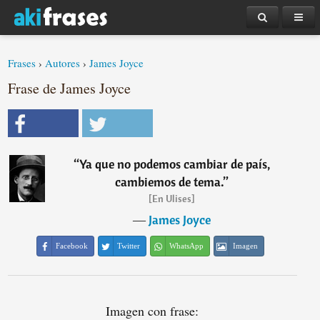
Frases
›
Autores
›
James Joyce
Frase de James Joyce
“
Ya que no podemos cambiar de país,
cambiemos de tema.
”
[En Ulises]
―
James Joyce
Facebook
Twitter
WhatsApp
Imagen
Imagen con frase: