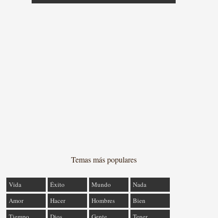
Temas más populares
Vida
Éxito
Mundo
Nada
Amor
Hacer
Hombres
Bien
Tiempo
Dios
Gente
Tener