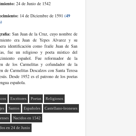
imiento:
24 de Junio de 1542
ecimiento:
(49
14 de Diciembre de 1591
s)
rafia:
San Juan de la Cruz, cuyo nombre de
imiento era Juan de Yepes Álvarez y su
era identificación como fraile Juan de San
ías, fue un religioso y poeta místico del
acimiento español. Fue reformador de la
en de los Carmelitas y cofundador de la
n de Carmelitas Descalzos con Santa Teresa
esús. Desde 1952 es el patrono de los poetas
engua española.
icos
Escritores
Poetas
Religiosos
jes
Santos
Españoles
Castellano-leoneses
enses
Nacidos en 1542
dos en 24 de Junio