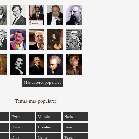
Más autores populares
Temas más populares
Éxito
Mundo
Nada
Hacer
Hombres
Bien
Dios
Gente
Tener