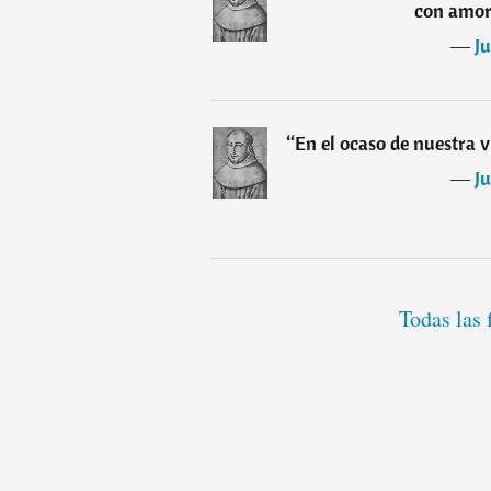
con amor
―
Ju
“
En el ocaso de nuestra 
―
Ju
Todas las 