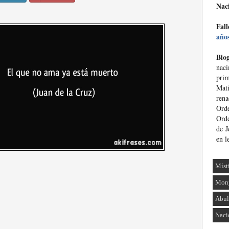
Nac
Fall
año
Biog
nac
prim
Mat
ren
Ord
Orde
de J
en l
Míst
Mon
Abul
Naci