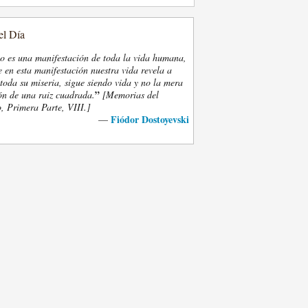
el Día
eo es una manifestación de toda la vida humana,
 en esta manifestación nuestra vida revela a
oda su miseria, sigue siendo vida y no la mera
”
ón de una raiz cuadrada.
[Memorias del
, Primera Parte, VIII.]
Fiódor Dostoyevski
—