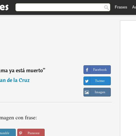
Frases
A
ama ya está muerto
”
Facebook
an de la Cruz
Twitter
Imagen
magen con frase:
tumblr
Pinterest