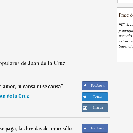
Frase d
“
El des
y aunque
menudo t
extracci
Subsuelo
opulares de Juan de la Cruz
 amor, ni cansa ni se cansa
”
Facebook
an de la Cruz
Twitter
Imagen
se paga, las heridas de amor sólo
Facebook