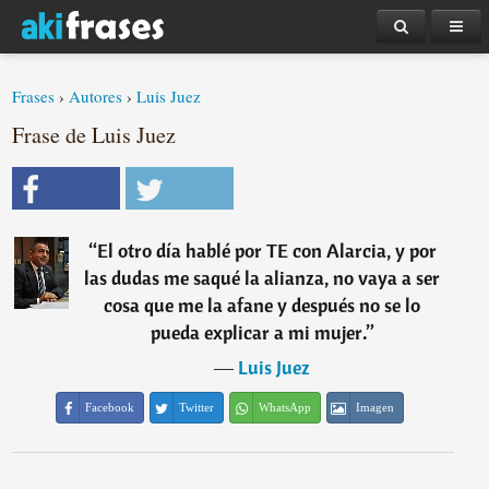
Frases
›
Autores
›
Luis Juez
Frase de Luis Juez
“
El otro día hablé por TE con Alarcia, y por
las dudas me saqué la alianza, no vaya a ser
cosa que me la afane y después no se lo
pueda explicar a mi mujer.
”
―
Luis Juez
Facebook
Twitter
WhatsApp
Imagen