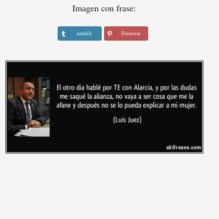
Imagen con frase:
tumblr
Pinterest