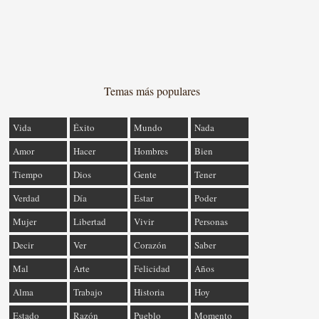
Temas más populares
Vida
Éxito
Mundo
Nada
Amor
Hacer
Hombres
Bien
Tiempo
Dios
Gente
Tener
Verdad
Día
Estar
Poder
Mujer
Libertad
Vivir
Personas
Decir
Ver
Corazón
Saber
Mal
Arte
Felicidad
Años
Alma
Trabajo
Historia
Hoy
Estado
Razón
Pueblo
Momento