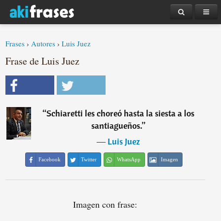
Frases
›
Autores
›
Luis Juez
Frase de Luis Juez
“
Schiaretti les choreó hasta la siesta a los
santiagueños.
”
―
Luis Juez
Facebook
Twitter
WhatsApp
Imagen
Imagen con frase: