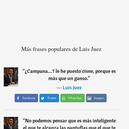
Más frases populares de Luis Juez
“
¿Campana...? le he puesto cisne, porque es
más que un ganso.
”
―
Luis Juez
Facebook
Twitter
WhatsApp
Imagen
“
No podemos pensar que es más inteligente
el que te alcanza las pantuflas que el que te