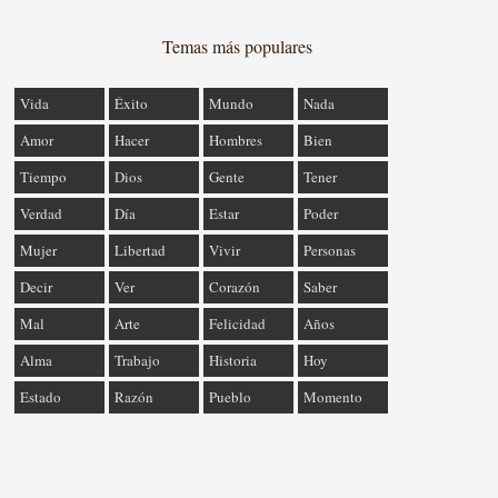
Temas más populares
Vida
Éxito
Mundo
Nada
Amor
Hacer
Hombres
Bien
Tiempo
Dios
Gente
Tener
Verdad
Día
Estar
Poder
Mujer
Libertad
Vivir
Personas
Decir
Ver
Corazón
Saber
Mal
Arte
Felicidad
Años
Alma
Trabajo
Historia
Hoy
Estado
Razón
Pueblo
Momento