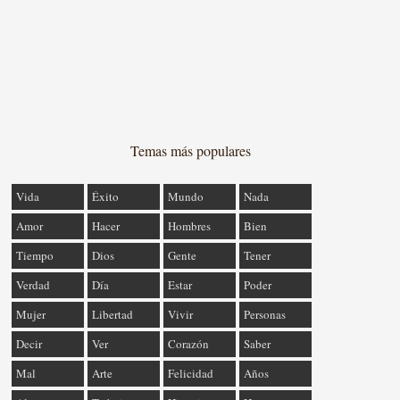
Temas más populares
Vida
Éxito
Mundo
Nada
Amor
Hacer
Hombres
Bien
Tiempo
Dios
Gente
Tener
Verdad
Día
Estar
Poder
Mujer
Libertad
Vivir
Personas
Decir
Ver
Corazón
Saber
Mal
Arte
Felicidad
Años