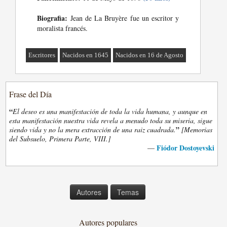
Biografia:
Jean de La Bruyère fue un escritor y
moralista francés.
Escritores
Nacidos en 1645
Nacidos en 16 de Agosto
Frase del Día
“
El deseo es una manifestación de toda la vida humana, y aunque en
esta manifestación nuestra vida revela a menudo toda su miseria, sigue
”
siendo vida y no la mera extracción de una raiz cuadrada.
[Memorias
del Subsuelo, Primera Parte, VIII.]
Fiódor Dostoyevski
—
Autores
Temas
Autores populares