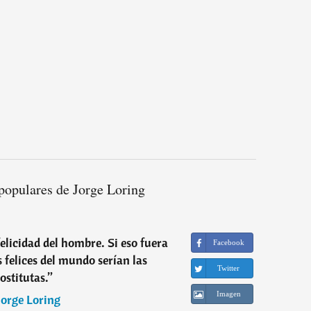
populares de Jorge Loring
felicidad del hombre. Si eso fuera
Facebook
s felices del mundo serían las
Twitter
ostitutas.
”
Imagen
Jorge Loring