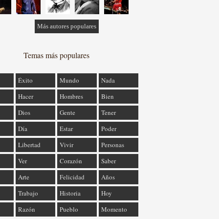
Más autores populares
Temas más populares
Éxito
Mundo
Nada
Hacer
Hombres
Bien
Dios
Gente
Tener
Día
Estar
Poder
Libertad
Vivir
Personas
Ver
Corazón
Saber
Arte
Felicidad
Años
Trabajo
Historia
Hoy
Razón
Pueblo
Momento