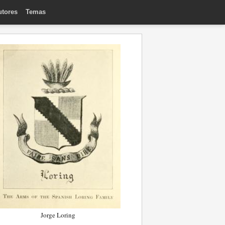
utores
Temas
Jorge Loring