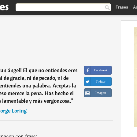
Frases
A
 un ángel! El que no entiendes eres
Facebook
i de gracia, ni de pecado, ni de
Twitter
o entiendes una palabra. Aceptas la
eso merece la pena. Has hecho el
Imagen
 lamentable y más vergonzosa.
”
Jorge Loring
magen con frase: