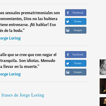
nes sexuales prematrimoniales son
Facebook
convenientes, Dios no las hubiera
Twitter
iene entrenarse. ¡Ni hablar! Eso
és de la boda.
”
Imagen
Jorge Loring
alle que se cree que con negar el
Facebook
 tranquila. Son idiotas. Menudo
Twitter
a llevar en la muerte.
”
Imagen
Jorge Loring
 frases de Jorge Loring