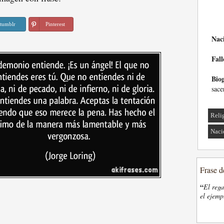
tumblr
Pinterest
Nac
Fall
Biog
sace
Reli
Naci
Frase d
“
El rega
el ejemp