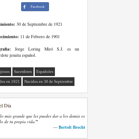
Facebook
imiento:
30 de Septiembre de 1921
ecimiento:
11 de Febrero de 1901
rafia:
Jorge Loring Miró S.J. es un
rdote jesuita español.
giosos
Sacerdotes
Españoles
dos en 1921
Nacidos en 30 de Septiembre
el Día
lo más grande que les puedes dar a los demás es
”
lo de tu propia vida.
Bertolt Brecht
—