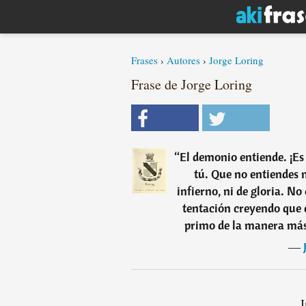
Frases
›
Autores
›
Jorge Loring
Frase de Jorge Loring
“
El demonio entiende. ¡Es
tú. Que no entiendes n
infierno, ni de gloria. N
tentación creyendo que 
primo de la manera más
―
I