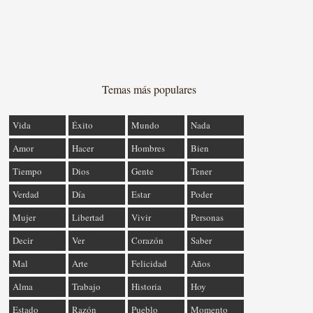
Temas más populares
Vida
Éxito
Mundo
Nada
Amor
Hacer
Hombres
Bien
Tiempo
Dios
Gente
Tener
Verdad
Día
Estar
Poder
Mujer
Libertad
Vivir
Personas
Decir
Ver
Corazón
Saber
Mal
Arte
Felicidad
Años
Alma
Trabajo
Historia
Hoy
Estado
Razón
Pueblo
Momento