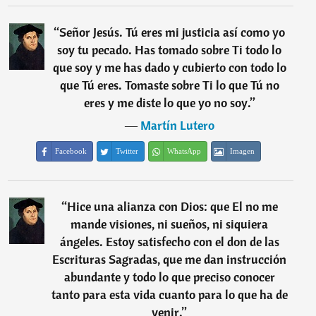
“
Señor Jesús. Tú eres mi justicia así como yo
soy tu pecado. Has tomado sobre Ti todo lo
que soy y me has dado y cubierto con todo lo
que Tú eres. Tomaste sobre Ti lo que Tú no
eres y me diste lo que yo no soy.
”
―
Martín Lutero
Facebook
Twitter
WhatsApp
Imagen
“
Hice una alianza con Dios: que El no me
mande visiones, ni sueños, ni siquiera
ángeles. Estoy satisfecho con el don de las
Escrituras Sagradas, que me dan instrucción
abundante y todo lo que preciso conocer
tanto para esta vida cuanto para lo que ha de
venir.
”