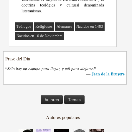
doctrina teológica y cultural denominada
luteranismo.
Teólogos
Religiosos
Alemanes
Nacidos en 1483
Nacidos en 10 de Noviembre
Frase del Día
“
”
Sólo hay un camino para llegar, y mil para alejarse.
Jean de la Bruyere
—
Autores
Temas
Autores populares