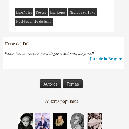
Españoles
Poetas
Escritores
Nacidos en 1875
Nacidos en 26 de Julio
Frase del Día
“
”
Sólo hay un camino para llegar, y mil para alejarse.
Jean de la Bruyere
—
Autores
Temas
Autores populares