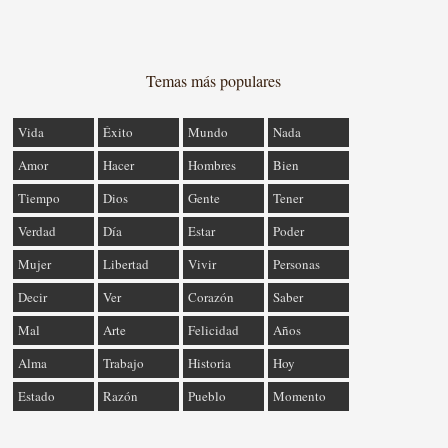
Temas más populares
Vida
Éxito
Mundo
Nada
Amor
Hacer
Hombres
Bien
Tiempo
Dios
Gente
Tener
Verdad
Día
Estar
Poder
Mujer
Libertad
Vivir
Personas
Decir
Ver
Corazón
Saber
Mal
Arte
Felicidad
Años
Alma
Trabajo
Historia
Hoy
Estado
Razón
Pueblo
Momento