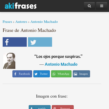
Frases
›
Autores
›
Antonio Machado
Frase de Antonio Machado
“
Los ojos porque suspiras.
”
―
Antonio Machado
Facebook
Twitter
WhatsApp
Imagen
Imagen con frase:
tumblr
Pinterest