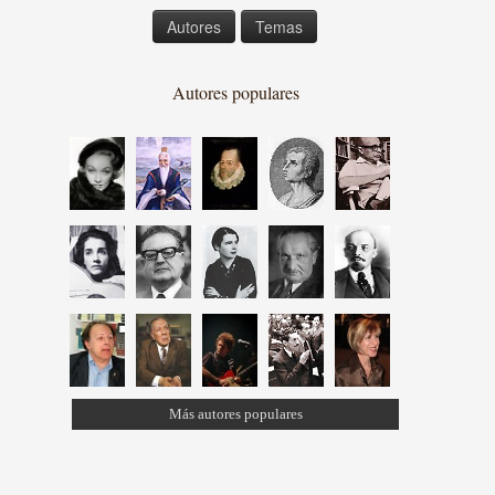
Autores
Temas
Autores populares
Más autores populares