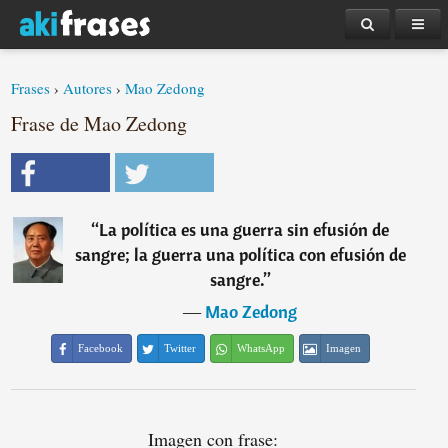
Frases
›
Autores
›
Mao Zedong
Frase de Mao Zedong
“
La política es una guerra sin efusión de
sangre; la guerra una política con efusión de
sangre.
”
―
Mao Zedong
Facebook
Twitter
WhatsApp
Imagen
Imagen con frase: