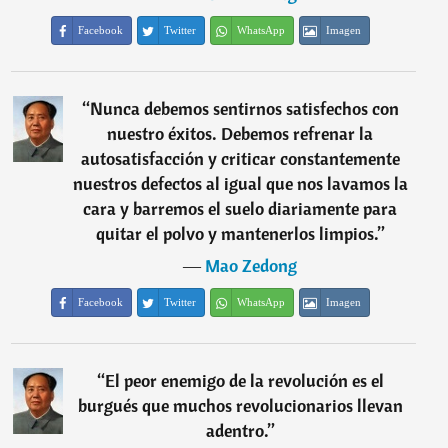
Facebook
Twitter
WhatsApp
Imagen
“
Nunca debemos sentirnos satisfechos con
nuestro éxitos. Debemos refrenar la
autosatisfacción y criticar constantemente
nuestros defectos al igual que nos lavamos la
cara y barremos el suelo diariamente para
quitar el polvo y mantenerlos limpios.
”
―
Mao Zedong
Facebook
Twitter
WhatsApp
Imagen
“
El peor enemigo de la revolución es el
burgués que muchos revolucionarios llevan
adentro.
”