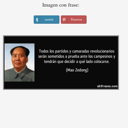
Imagen con frase:
tumblr
Pinterest