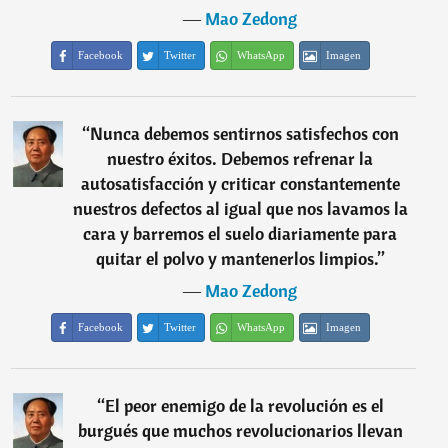
―
Mao Zedong
Facebook
Twitter
WhatsApp
Imagen
“
Nunca debemos sentirnos satisfechos con
nuestro éxitos. Debemos refrenar la
autosatisfacción y criticar constantemente
nuestros defectos al igual que nos lavamos la
cara y barremos el suelo diariamente para
quitar el polvo y mantenerlos limpios.
”
―
Mao Zedong
Facebook
Twitter
WhatsApp
Imagen
“
El peor enemigo de la revolución es el
burgués que muchos revolucionarios llevan