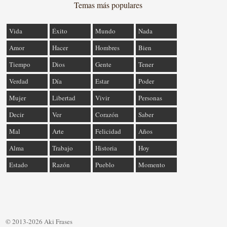
Temas más populares
Vida
Éxito
Mundo
Nada
Amor
Hacer
Hombres
Bien
Tiempo
Dios
Gente
Tener
Verdad
Día
Estar
Poder
Mujer
Libertad
Vivir
Personas
Decir
Ver
Corazón
Saber
Mal
Arte
Felicidad
Años
Alma
Trabajo
Historia
Hoy
Estado
Razón
Pueblo
Momento
© 2013-2026 Aki Frases