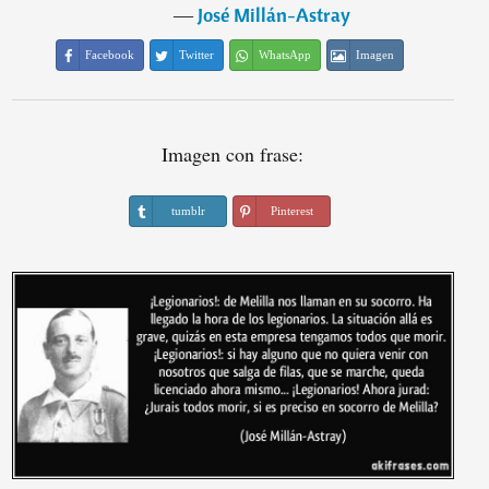
―
José Millán-Astray
Facebook
Twitter
WhatsApp
Imagen
Imagen con frase:
tumblr
Pinterest