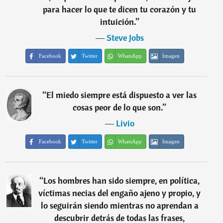
para hacer lo que te dicen tu corazón y tu
intuición.
”
―
Steve Jobs
Facebook
Twitter
WhatsApp
Imagen
“
El miedo siempre está dispuesto a ver las
cosas peor de lo que son.
”
―
Livio
Facebook
Twitter
WhatsApp
Imagen
“
Los hombres han sido siempre, en política,
víctimas necias del engaño ajeno y propio, y
lo seguirán siendo mientras no aprendan a
descubrir detrás de todas las frases,