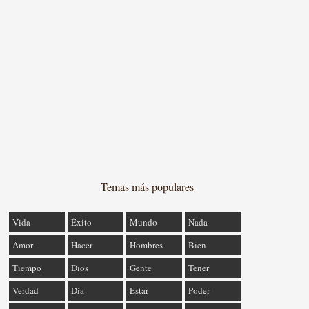
Temas más populares
Vida
Éxito
Mundo
Nada
Amor
Hacer
Hombres
Bien
Tiempo
Dios
Gente
Tener
Verdad
Día
Estar
Poder