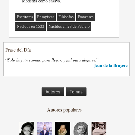
Moderna como ensayo.
Escritores
Ensayistas
Filósofos
Franceses
Nacidos en 1533
Nacidos en 28 de Febrero
Frase del Día
“
”
Sólo hay un camino para llegar, y mil para alejarse.
Jean de la Bruyere
—
Autores
Temas
Autores populares