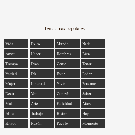
Temas más populares
Vida
Éxito
Mundo
Nada
Amor
Hacer
Hombres
Bien
Tiempo
Dios
Gente
Tener
Verdad
Día
Estar
Poder
Mujer
Libertad
Vivir
Personas
Decir
Ver
Corazón
Saber
Mal
Arte
Felicidad
Años
Alma
Trabajo
Historia
Hoy
Estado
Razón
Pueblo
Momento