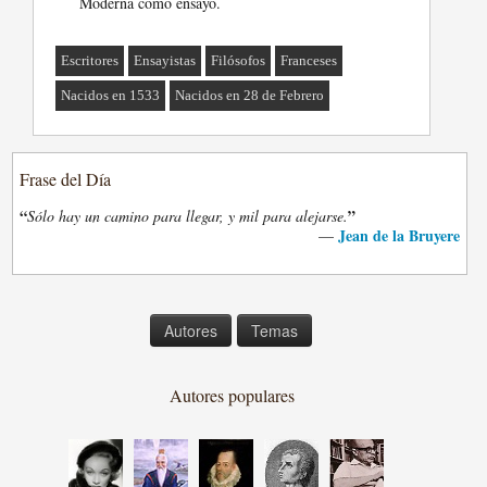
Moderna como ensayo.
Escritores
Ensayistas
Filósofos
Franceses
Nacidos en 1533
Nacidos en 28 de Febrero
Frase del Día
“
”
Sólo hay un camino para llegar, y mil para alejarse.
Jean de la Bruyere
—
Autores
Temas
Autores populares