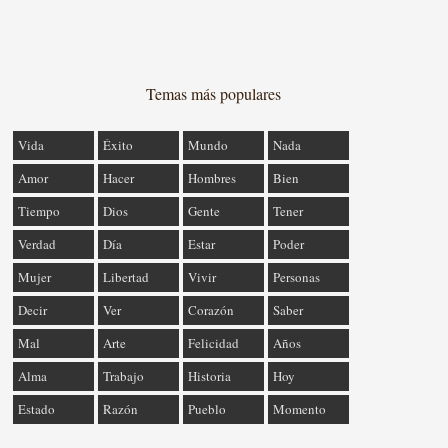
Temas más populares
Vida
Éxito
Mundo
Nada
Amor
Hacer
Hombres
Bien
Tiempo
Dios
Gente
Tener
Verdad
Día
Estar
Poder
Mujer
Libertad
Vivir
Personas
Decir
Ver
Corazón
Saber
Mal
Arte
Felicidad
Años
Alma
Trabajo
Historia
Hoy
Estado
Razón
Pueblo
Momento