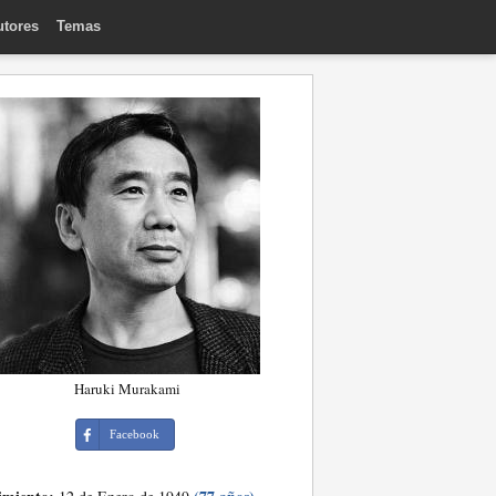
utores
Temas
Haruki Murakami
Facebook