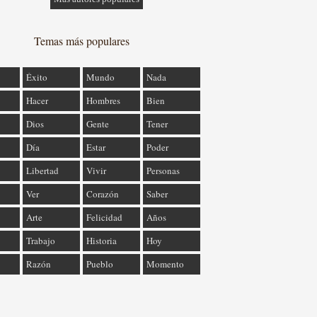
Temas más populares
Éxito
Mundo
Nada
Hacer
Hombres
Bien
Dios
Gente
Tener
Día
Estar
Poder
Libertad
Vivir
Personas
Ver
Corazón
Saber
Arte
Felicidad
Años
Trabajo
Historia
Hoy
Razón
Pueblo
Momento