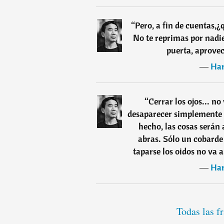
“
Pero, a fin de cuentas,¿
No te reprimas por nadie
puerta, aprovec
―
Ha
“
Cerrar los ojos... n
desaparecer simplemente p
hecho, las cosas serán
abras. Sólo un cobarde c
taparse los oidos no va 
―
Ha
Todas las 