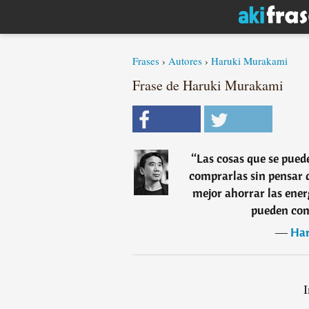
Frases
›
Autores
›
Haruki Murakami
Frase de Haruki Murakami
“
Las cosas que se pued
comprarlas sin pensar d
mejor ahorrar las ener
pueden com
―
Ha
I