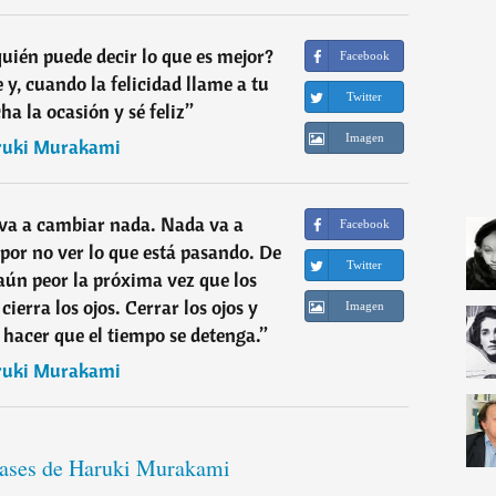
quién puede decir lo que es mejor?
Facebook
 y, cuando la felicidad llame a tu
Twitter
ha la ocasión y sé feliz
”
Imagen
ruki Murakami
o va a cambiar nada. Nada va a
Facebook
or no ver lo que está pasando. De
Twitter
 aún peor la próxima vez que los
ierra los ojos. Cerrar los ojos y
Imagen
a hacer que el tiempo se detenga.
”
ruki Murakami
frases de Haruki Murakami