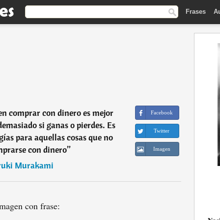
Frases
A
en comprar con dinero es mejor
Facebook
emasiado si ganas o pierdes. Es
Twitter
gías para aquellas cosas que no
prarse con dinero
”
Imagen
ruki Murakami
magen con frase: