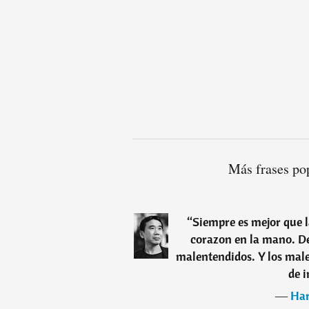
Más frases po
“
Siempre es mejor que l
corazon en la mano. De
malentendidos. Y los male
de i
―
Ha