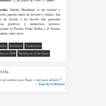
imiento:
(77 años)
12 de Enero de 1949
rafia:
Haruki Murakami es un escritor y
uctor japonés autor de novelas y relatos. Sus
as de ficción y no ficción han generado
ticas positivas y numerosos premios,
luyendo el Premio Franz Kafka y el Premio
salem, entre otros.
neses
Escritores
Traductores
dos en 1949
Nacidos en 12 de Enero
el Día
”
y un camino para llegar, y mil para alejarse.
Jean de la Bruyere
—