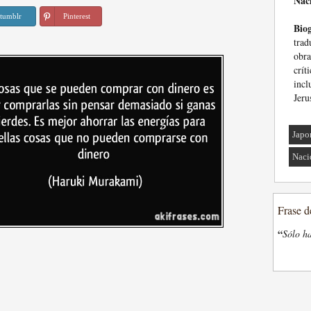
Nac
tumblr
Pinterest
Biog
trad
obr
crí
inc
Jeru
Japo
Naci
Frase d
“
Sólo ha