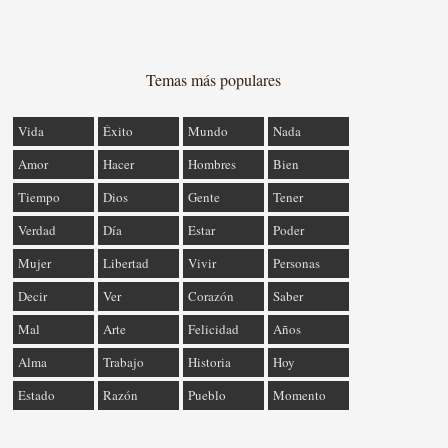
Temas más populares
Vida
Éxito
Mundo
Nada
Amor
Hacer
Hombres
Bien
Tiempo
Dios
Gente
Tener
Verdad
Día
Estar
Poder
Mujer
Libertad
Vivir
Personas
Decir
Ver
Corazón
Saber
Mal
Arte
Felicidad
Años
Alma
Trabajo
Historia
Hoy
Estado
Razón
Pueblo
Momento