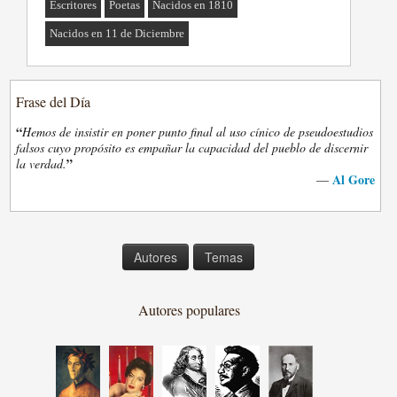
Escritores
Poetas
Nacidos en 1810
Nacidos en 11 de Diciembre
Frase del Día
“
Hemos de insistir en poner punto final al uso cínico de pseudoestudios
falsos cuyo propósito es empañar la capacidad del pueblo de discernir
”
la verdad.
Al Gore
—
Autores
Temas
Autores populares