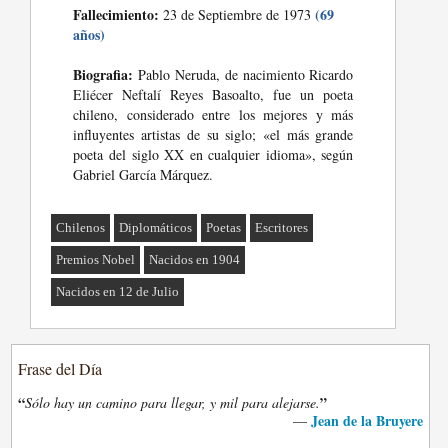
Fallecimiento:
(69
23 de Septiembre de 1973
años)
Biografia:
Pablo Neruda, de nacimiento Ricardo
Eliécer Neftalí Reyes Basoalto, fue un poeta
chileno, considerado entre los mejores y más
influyentes artistas de su siglo; «el más grande
poeta del siglo XX en cualquier idioma», según
Gabriel García Márquez.
Chilenos
Diplomáticos
Poetas
Escritores
Premios Nobel
Nacidos en 1904
Nacidos en 12 de Julio
Frase del Día
“
”
Sólo hay un camino para llegar, y mil para alejarse.
Jean de la Bruyere
—