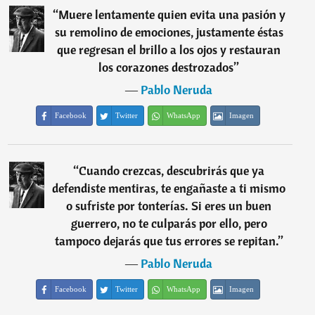
“
Muere lentamente quien evita una pasión y
su remolino de emociones, justamente éstas
que regresan el brillo a los ojos y restauran
los corazones destrozados
”
―
Pablo Neruda
Facebook
Twitter
WhatsApp
Imagen
“
Cuando crezcas, descubrirás que ya
defendiste mentiras, te engañaste a ti mismo
o sufriste por tonterías. Si eres un buen
guerrero, no te culparás por ello, pero
tampoco dejarás que tus errores se repitan.
”
―
Pablo Neruda
Facebook
Twitter
WhatsApp
Imagen