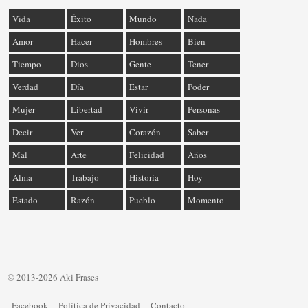
Vida
Éxito
Mundo
Nada
Amor
Hacer
Hombres
Bien
Tiempo
Dios
Gente
Tener
Verdad
Día
Estar
Poder
Mujer
Libertad
Vivir
Personas
Decir
Ver
Corazón
Saber
Mal
Arte
Felicidad
Años
Alma
Trabajo
Historia
Hoy
Estado
Razón
Pueblo
Momento
© 2013-2026 Aki Frases
Facebook
Política de Privacidad
Contacto