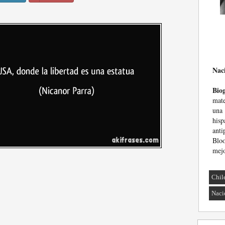
Nac
Biog
mate
una
hisp
ant
Blo
mejo
Chil
Naci