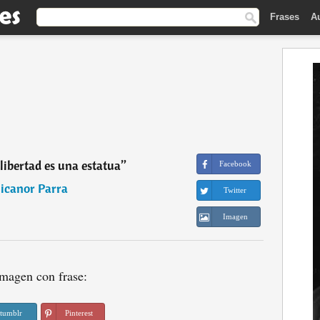
Frases
A
libertad es una estatua
”
Facebook
icanor Parra
Twitter
Imagen
magen con frase:
tumblr
Pinterest