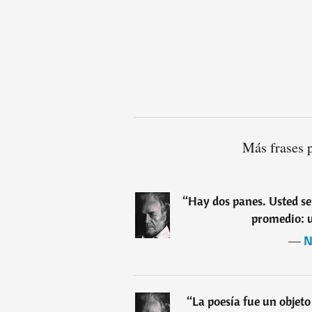
Más frases 
“
Hay dos panes. Usted s
promedio: u
―
N
“
La poesía fue un objeto