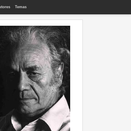
utores
Temas