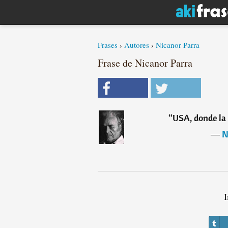
Frases
›
Autores
›
Nicanor Parra
Frase de Nicanor Parra
“
USA, donde la 
―
N
I