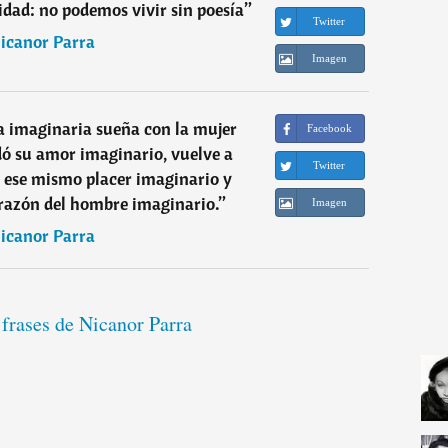
idad: no podemos vivir sin poesía
”
Twitter
icanor Parra
Imagen
a imaginaria sueña con la mujer
Facebook
dó su amor imaginario, vuelve a
Twitter
, ese mismo placer imaginario y
corazón del hombre imaginario.
”
Imagen
icanor Parra
 frases de Nicanor Parra