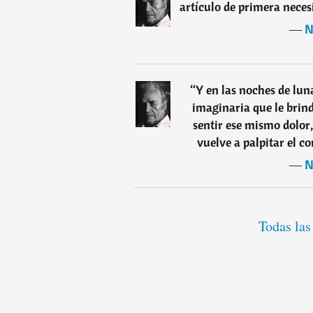
artículo de primera neces
―
N
“
Y en las noches de lun
imaginaria que le brin
sentir ese mismo dolor
vuelve a palpitar el 
―
N
Todas las