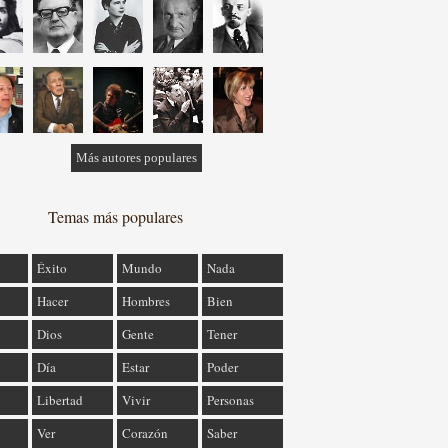
Más autores populares
Temas más populares
Éxito
Mundo
Nada
Hacer
Hombres
Bien
Dios
Gente
Tener
Día
Estar
Poder
Libertad
Vivir
Personas
Ver
Corazón
Saber