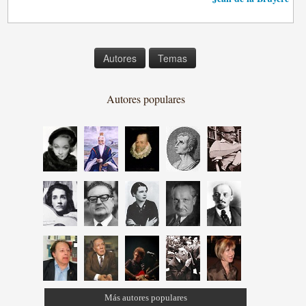
Autores
Temas
Autores populares
Más autores populares