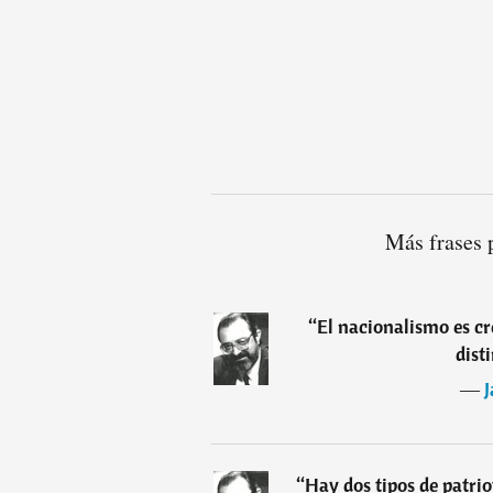
Más frases 
“
El nacionalismo es cr
dist
―
J
“
Hay dos tipos de patrio