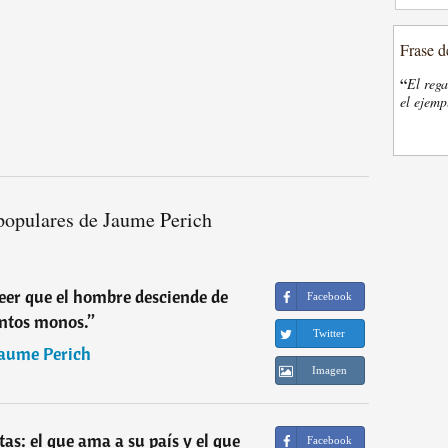
Frase d
“
El rega
el ejemp
populares de Jaume Perich
eer que el hombre desciende de
Facebook
intos monos.
”
Twitter
aume Perich
Imagen
tas: el que ama a su país y el que
Facebook