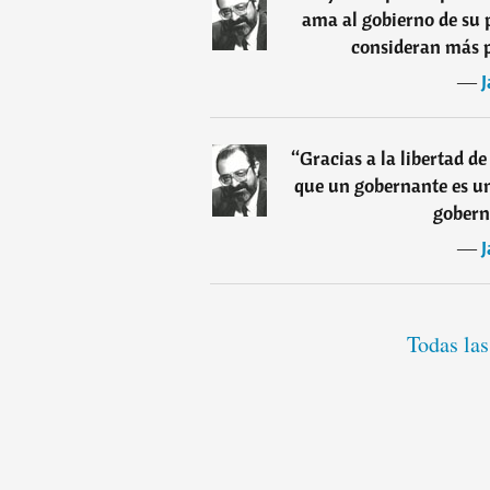
ama al gobierno de su 
consideran más p
―
J
“
Gracias a la libertad de
que un gobernante es un
gobern
―
J
Todas las