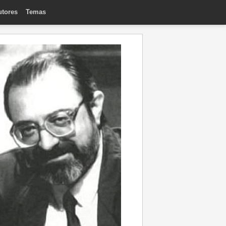
utores
Temas