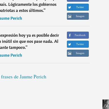
país. Lógicamente los gobiernos
Twitter
atriotas a estos últimos.
”
Imagen
aume Perich
 expresión hoy ya es posible decir
Facebook
 inútil sin que nos pase nada. Al
Twitter
ante tampoco.
”
Imagen
aume Perich
 frases de Jaume Perich