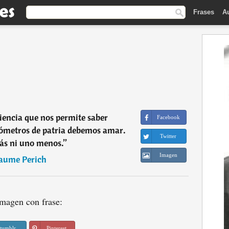
Frases
A
ciencia que nos permite saber
Facebook
ómetros de patria debemos amar.
Twitter
ás ni uno menos.
”
Imagen
aume Perich
magen con frase:
tumblr
Pinterest