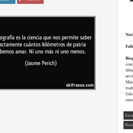
Nac
Fall
Biog
con
dib
nov
Mata
trad
Gal
entr
Escri
Naci