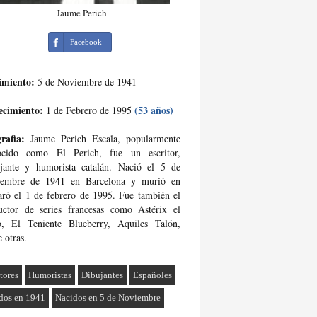
Jaume Perich
Facebook
imiento:
5 de Noviembre de 1941
ecimiento:
(53 años)
1 de Febrero de 1995
rafia:
Jaume Perich Escala, popularmente
ocido como El Perich, fue un escritor,
ujante y humorista catalán. Nació el 5 de
iembre de 1941 en Barcelona y murió en
ró el 1 de febrero de 1995. Fue también el
uctor de series francesas como Astérix el
o, El Teniente Blueberry, Aquiles Talón,
e otras.
tores
Humoristas
Dibujantes
Españoles
dos en 1941
Nacidos en 5 de Noviembre