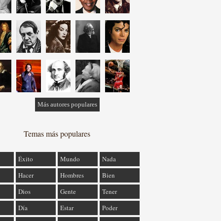
Más autores populares
Temas más populares
Éxito
Mundo
Nada
Hacer
Hombres
Bien
Dios
Gente
Tener
Día
Estar
Poder