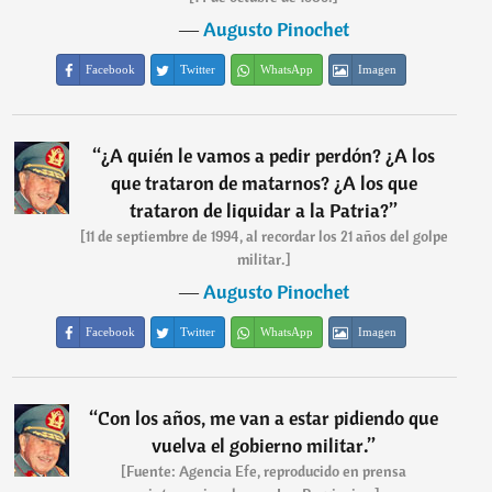
―
Augusto Pinochet
Facebook
Twitter
WhatsApp
Imagen
“
¿A quién le vamos a pedir perdón? ¿A los
que trataron de matarnos? ¿A los que
trataron de liquidar a la Patria?
”
[11 de septiembre de 1994, al recordar los 21 años del golpe
militar.]
―
Augusto Pinochet
Facebook
Twitter
WhatsApp
Imagen
“
Con los años, me van a estar pidiendo que
vuelva el gobierno militar.
”
[Fuente: Agencia Efe, reproducido en prensa