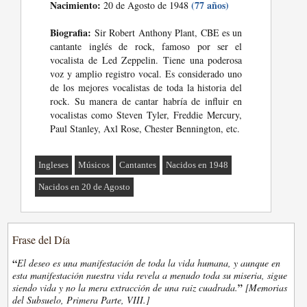
Nacimiento:
(77 años)
20 de Agosto de 1948
Biografia:
Sir Robert Anthony Plant, CBE es un
cantante inglés de rock, famoso por ser el
vocalista de Led Zeppelin. Tiene una poderosa
voz y amplio registro vocal. Es considerado uno
de los mejores vocalistas de toda la historia del
rock. Su manera de cantar habría de influir en
vocalistas como Steven Tyler, Freddie Mercury,
Paul Stanley, Axl Rose, Chester Bennington, etc.
Ingleses
Músicos
Cantantes
Nacidos en 1948
Nacidos en 20 de Agosto
Frase del Día
“
El deseo es una manifestación de toda la vida humana, y aunque en
esta manifestación nuestra vida revela a menudo toda su miseria, sigue
”
siendo vida y no la mera extracción de una raiz cuadrada.
[Memorias
del Subsuelo, Primera Parte, VIII.]