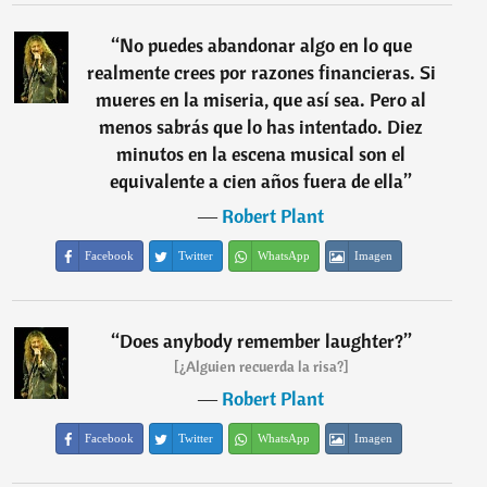
“
No puedes abandonar algo en lo que
realmente crees por razones financieras. Si
mueres en la miseria, que así sea. Pero al
menos sabrás que lo has intentado. Diez
minutos en la escena musical son el
equivalente a cien años fuera de ella
”
―
Robert Plant
Facebook
Twitter
WhatsApp
Imagen
“
Does anybody remember laughter?
”
[¿Alguien recuerda la risa?]
―
Robert Plant
Facebook
Twitter
WhatsApp
Imagen