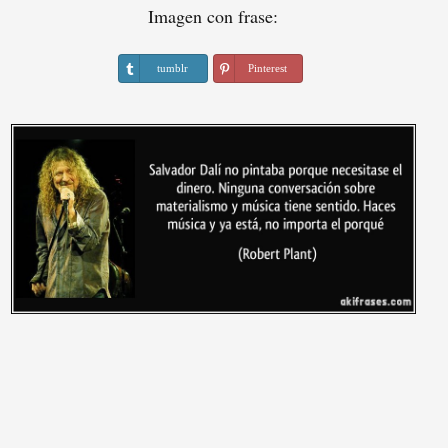
Imagen con frase:
tumblr
Pinterest