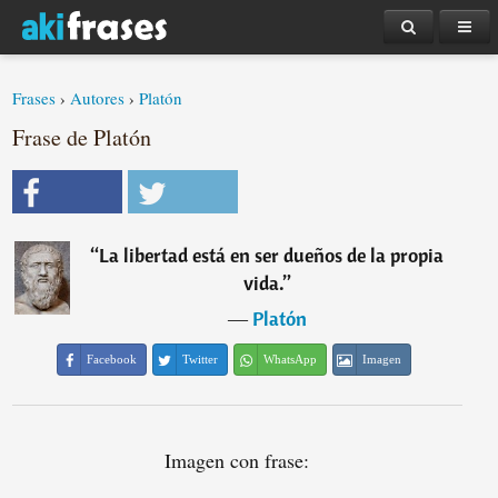
Frases
›
Autores
›
Platón
Frase de Platón
“
La libertad está en ser dueños de la propia
vida.
”
―
Platón
Facebook
Twitter
WhatsApp
Imagen
Imagen con frase: