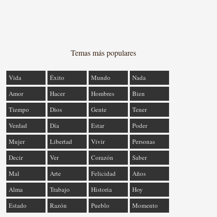
Temas más populares
Vida
Éxito
Mundo
Nada
Amor
Hacer
Hombres
Bien
Tiempo
Dios
Gente
Tener
Verdad
Día
Estar
Poder
Mujer
Libertad
Vivir
Personas
Decir
Ver
Corazón
Saber
Mal
Arte
Felicidad
Años
Alma
Trabajo
Historia
Hoy
Estado
Razón
Pueblo
Momento