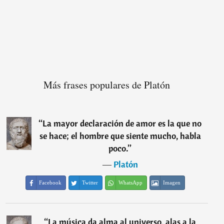
Más frases populares de Platón
“
La mayor declaración de amor es la que no
se hace; el hombre que siente mucho, habla
poco.
”
―
Platón
Facebook
Twitter
WhatsApp
Imagen
“
La música da alma al universo, alas a la