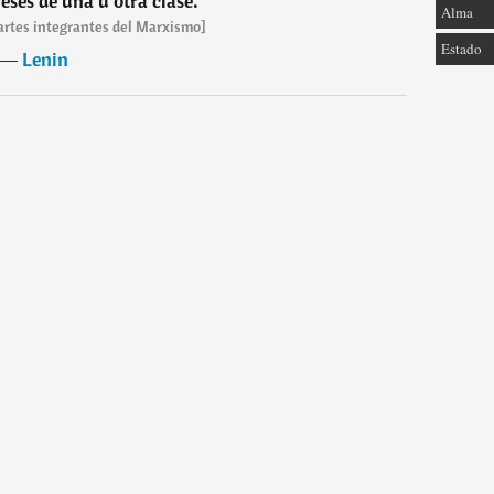
reses de una u otra clase.
”
Alma
partes integrantes del Marxismo]
Estado
―
Lenin