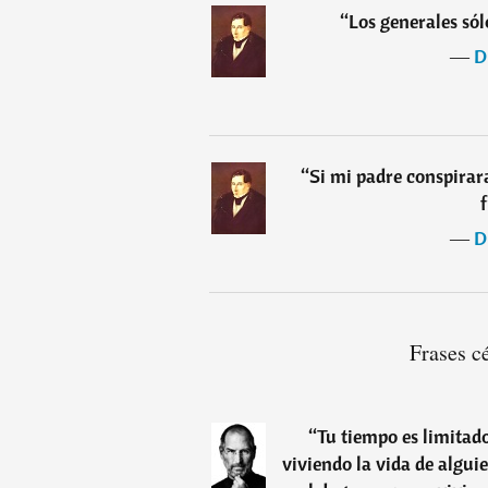
“
Los generales sól
―
D
“
Si mi padre conspirar
f
―
D
Frases c
“
Tu tiempo es limitad
viviendo la vida de algui