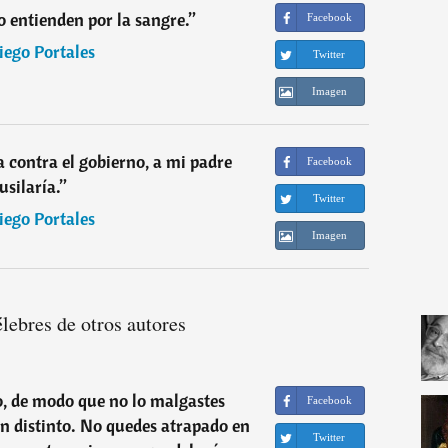
o entienden por la sangre.
”
Facebook
iego Portales
Twitter
Imagen
a contra el gobierno, a mi padre
Facebook
usilaría.
”
Twitter
iego Portales
Imagen
élebres de otros autores
o, de modo que no lo malgastes
Facebook
en distinto. No quedes atrapado en
Twitter