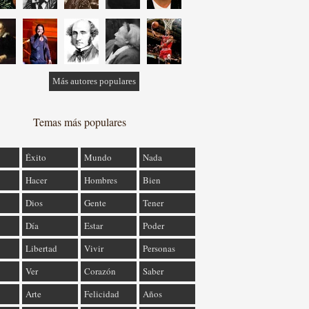
Más autores populares
Temas más populares
Éxito
Mundo
Nada
Hacer
Hombres
Bien
Dios
Gente
Tener
Día
Estar
Poder
Libertad
Vivir
Personas
Ver
Corazón
Saber
Arte
Felicidad
Años