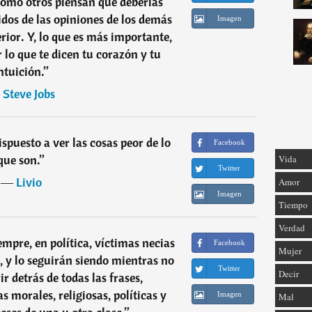
como otros piensan que deberías
uidos de las opiniones de los demás
Imagen
erior. Y, lo que es más importante,
r lo que te dicen tu corazón y tu
ntuición.
”
―
Steve Jobs
spuesto a ver las cosas peor de lo
Facebook
que son.
”
Vida
Twitter
―
Livio
Amor
Imagen
Tiempo
Verdad
mpre, en política, víctimas necias
Facebook
Mujer
, y lo seguirán siendo mientras no
Twitter
Decir
r detrás de todas las frases,
 morales, religiosas, políticas y
Imagen
Mal