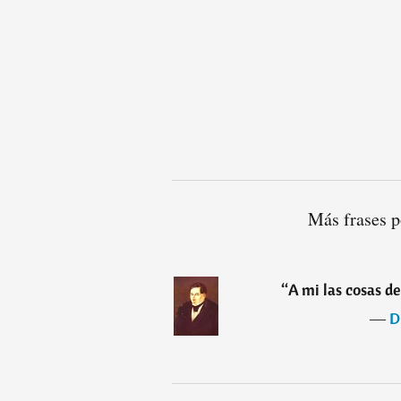
Más frases p
“
A mi las cosas de
―
D