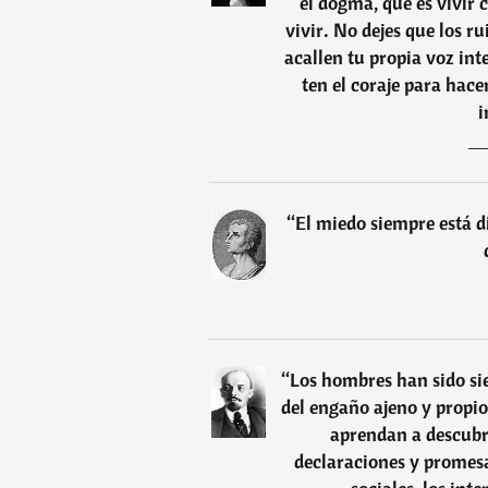
el dogma, que es vivir 
vivir. No dejes que los r
acallen tu propia voz int
ten el coraje para hace
i
“
El miedo siempre está di
“
Los hombres han sido sie
del engaño ajeno y propio
aprendan a descubri
declaraciones y promesas