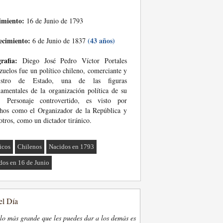
imiento:
16 de Junio de 1793
ecimiento:
(43 años)
6 de Junio de 1837
rafia:
Diego José Pedro Víctor Portales
zuelos fue un político chileno, comerciante y
istro de Estado, una de las figuras
amentales de la organización política de su
s. Personaje controvertido, es visto por
hos como el Organizador de la República y
otros, como un dictador tiránico.
ticos
Chilenos
Nacidos en 1793
dos en 16 de Junio
el Día
lo más grande que les puedes dar a los demás es