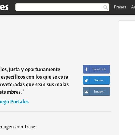
Frases
A
los, justa y oportunamente
Facebook
 específicos con los que se cura
Twitter
inveteradas que sean sus malas
stumbres.
”
Imagen
iego Portales
magen con frase: