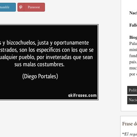
tumblr
Pinterest
Nac
Fall
Biog
Pala
min
fund
paí
muc
por 
Polí
Naci
Frase d
“
El rega