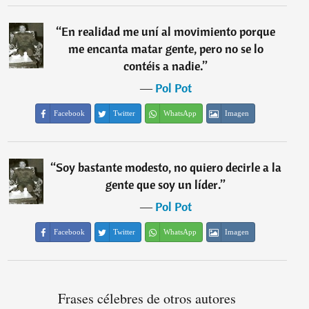
“
En realidad me uní al movimiento porque
me encanta matar gente, pero no se lo
contéis a nadie.
”
―
Pol Pot
Facebook
Twitter
WhatsApp
Imagen
“
Soy bastante modesto, no quiero decirle a la
gente que soy un líder.
”
―
Pol Pot
Facebook
Twitter
WhatsApp
Imagen
Frases célebres de otros autores