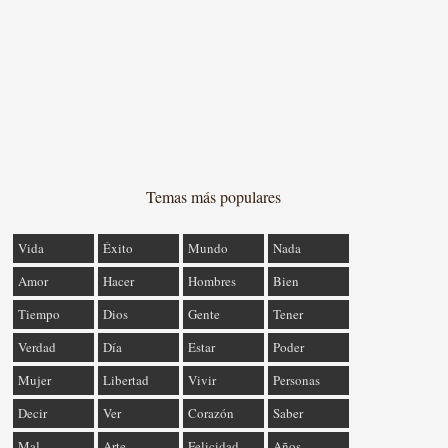
Temas más populares
Vida
Éxito
Mundo
Nada
Amor
Hacer
Hombres
Bien
Tiempo
Dios
Gente
Tener
Verdad
Día
Estar
Poder
Mujer
Libertad
Vivir
Personas
Decir
Ver
Corazón
Saber
Mal
Arte
Felicidad
Años