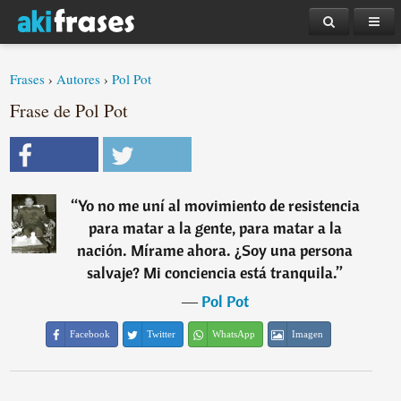
Frases
›
Autores
›
Pol Pot
Frase de Pol Pot
“
Yo no me uní al movimiento de resistencia
para matar a la gente, para matar a la
nación. Mírame ahora. ¿Soy una persona
salvaje? Mi conciencia está tranquila.
”
―
Pol Pot
Facebook
Twitter
WhatsApp
Imagen