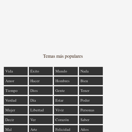
Temas más populares
Vida
Éxito
Mundo
Nada
Amor
Hacer
Hombres
Bien
Tiempo
Dios
Gente
Tener
Verdad
Día
Estar
Poder
Mujer
Libertad
Vivir
Personas
Decir
Ver
Corazón
Saber
Mal
Arte
Felicidad
Años