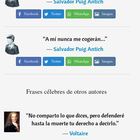
―
Salvador Puig Antich
Facebook
Twitter
WhatsApp
Imagen
“
A mí nunca me cogerán...
”
―
Salvador Puig Antich
Facebook
Twitter
WhatsApp
Imagen
Frases célebres de otros autores
“
No comparto lo que dices, pero defenderé
hasta la muerte tu derecho a decirlo.
”
―
Voltaire