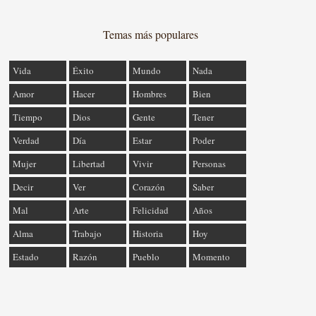
Temas más populares
Vida
Éxito
Mundo
Nada
Amor
Hacer
Hombres
Bien
Tiempo
Dios
Gente
Tener
Verdad
Día
Estar
Poder
Mujer
Libertad
Vivir
Personas
Decir
Ver
Corazón
Saber
Mal
Arte
Felicidad
Años
Alma
Trabajo
Historia
Hoy
Estado
Razón
Pueblo
Momento