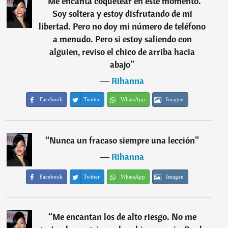
“
Me encanta coquetear en este momento.
Soy soltera y estoy disfrutando de mi
libertad. Pero no doy mi número de teléfono
a menudo. Pero si estoy saliendo con
alguien, reviso el chico de arriba hacia
abajo
”
―
Rihanna
Facebook
Twitter
WhatsApp
Imagen
“
Nunca un fracaso siempre una lección
”
―
Rihanna
Facebook
Twitter
WhatsApp
Imagen
“
Me encantan los de alto riesgo. No me