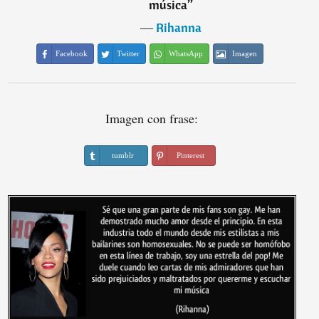
música
”
―
Rihanna
Facebook
Twitter
WhatsApp
Imagen
Imagen con frase:
tumblr
Pinterest