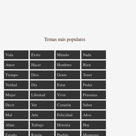
Temas más populares
Vida
Éxito
Mundo
Nada
Amor
Hacer
Hombres
Bien
Tiempo
Dios
Gente
Tener
Verdad
Día
Estar
Poder
Mujer
Libertad
Vivir
Personas
Decir
Ver
Corazón
Saber
Mal
Arte
Felicidad
Años
Alma
Trabajo
Historia
Hoy
Estado
Razón
Pueblo
Momento