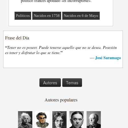
político francés apodado «el Incorruptible».
Políticos
Nacidos en 1758
Nacidos en 6 de Mayo
Frase del Día
“
Tener no es poseer. Puede tenerse aquello que no se desea. Posesión
”
es tener y disfrutar lo que se tiene.
José Saramago
—
Autores
Temas
Autores populares