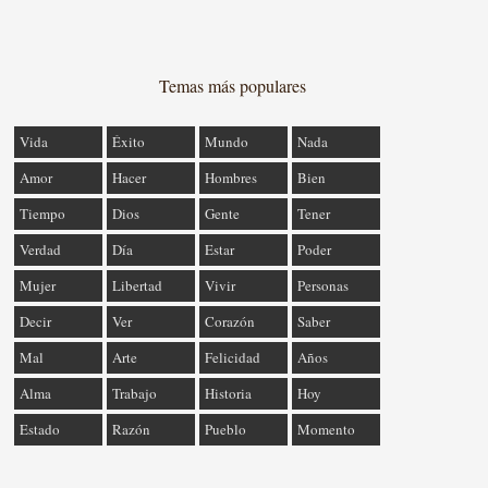
Temas más populares
Vida
Éxito
Mundo
Nada
Amor
Hacer
Hombres
Bien
Tiempo
Dios
Gente
Tener
Verdad
Día
Estar
Poder
Mujer
Libertad
Vivir
Personas
Decir
Ver
Corazón
Saber
Mal
Arte
Felicidad
Años
Alma
Trabajo
Historia
Hoy
Estado
Razón
Pueblo
Momento