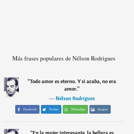
Más frases populares de Nélson Rodrigues
“
Todo amor es eterno. Y si acaba, no era
amor.
”
―
Nélson Rodrigues
Facebook
Twitter
WhatsApp
Imagen
“
En la mujer interesante, la belleza es