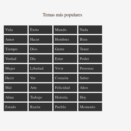
Temas más populares
Vida
Éxito
Mundo
Nada
Amor
Hacer
Hombres
Bien
Tiempo
Dios
Gente
Tener
Verdad
Día
Estar
Poder
Mujer
Libertad
Vivir
Personas
Decir
Ver
Corazón
Saber
Mal
Arte
Felicidad
Años
Alma
Trabajo
Historia
Hoy
Estado
Razón
Pueblo
Momento