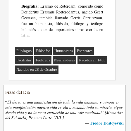
Biografia:
Erasmo de Róterdam, conocido como
Desiderius Erasmus Rotterodamus, nacido Geert
Geertsen, también llamado Gerrit Gerritszoon,
fue un humanista, filósofo, filólogo y teólogo
holandés, autor de importantes obras escritas en
latín.
Filólogos
Filósofos
Humanistas
Escritores
Pacifistas
Teólogos
Neerlandeses
Nacidos en 1466
Nacidos en 28 de Octubre
Frase del Día
“
El deseo es una manifestación de toda la vida humana, y aunque en
esta manifestación nuestra vida revela a menudo toda su miseria, sigue
”
siendo vida y no la mera extracción de una raiz cuadrada.
[Memorias
del Subsuelo, Primera Parte, VIII.]
Fiódor Dostoyevski
—