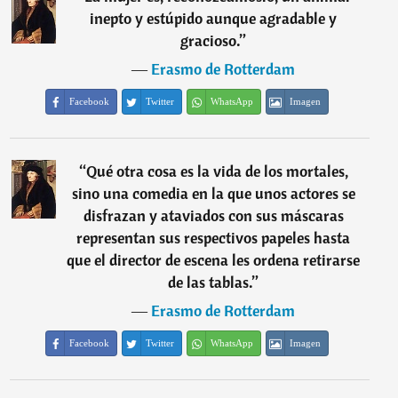
inepto y estúpido aunque agradable y
gracioso.
”
―
Erasmo de Rotterdam
Facebook
Twitter
WhatsApp
Imagen
“
Qué otra cosa es la vida de los mortales,
sino una comedia en la que unos actores se
disfrazan y ataviados con sus máscaras
representan sus respectivos papeles hasta
que el director de escena les ordena retirarse
de las tablas.
”
―
Erasmo de Rotterdam
Facebook
Twitter
WhatsApp
Imagen