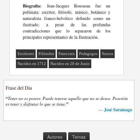
Biografia:
Jean-Jacques Rousseau fue un
polímata: escritor, filósofo, músico, botánico y
naturalista franco-helvético definido como un
ilustrado; a pesar de las profundas
contradicciones que lo separaron de los
principales representantes de la Ilustración.
Escritores
Filósofos
Franceses
Pedagogos
Suizos
Nacidos en 1712
Nacidos en 28 de Junio
Frase del Día
“
Tener no es poseer. Puede tenerse aquello que no se desea. Posesión
”
es tener y disfrutar lo que se tiene.
José Saramago
—
Autores
Temas