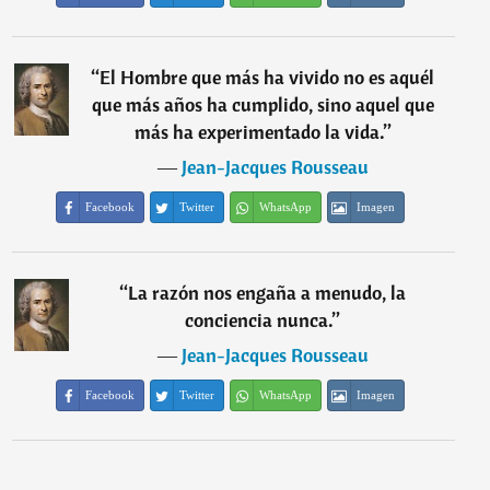
“
El Hombre que más ha vivido no es aquél
que más años ha cumplido, sino aquel que
más ha experimentado la vida.
”
―
Jean-Jacques Rousseau
Facebook
Twitter
WhatsApp
Imagen
“
La razón nos engaña a menudo, la
conciencia nunca.
”
―
Jean-Jacques Rousseau
Facebook
Twitter
WhatsApp
Imagen