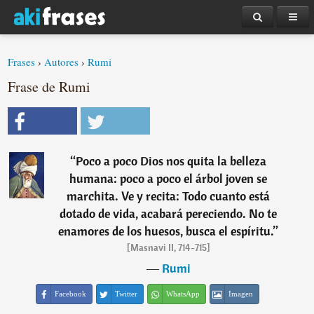
Frases
›
Autores
›
Rumi
Frase de Rumi
“
Poco a poco Dios nos quita la belleza
humana: poco a poco el árbol joven se
marchita. Ve y recita: Todo cuanto está
dotado de vida, acabará pereciendo. No te
enamores de los huesos, busca el espíritu.
”
[Masnavi II, 714-715]
―
Rumi
Facebook
Twitter
WhatsApp
Imagen