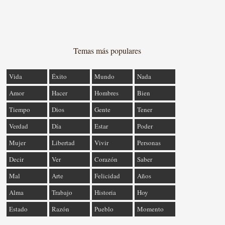
Temas más populares
Vida
Éxito
Mundo
Nada
Amor
Hacer
Hombres
Bien
Tiempo
Dios
Gente
Tener
Verdad
Día
Estar
Poder
Mujer
Libertad
Vivir
Personas
Decir
Ver
Corazón
Saber
Mal
Arte
Felicidad
Años
Alma
Trabajo
Historia
Hoy
Estado
Razón
Pueblo
Momento