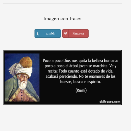
Imagen con frase:
tumblr
Pinterest