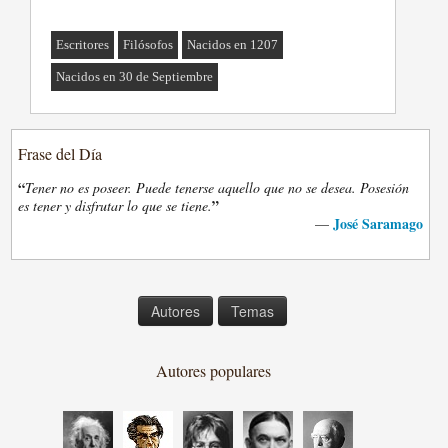
Escritores
Filósofos
Nacidos en 1207
Nacidos en 30 de Septiembre
Frase del Día
“
Tener no es poseer. Puede tenerse aquello que no se desea. Posesión
”
es tener y disfrutar lo que se tiene.
José Saramago
—
Autores
Temas
Autores populares