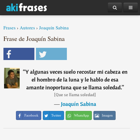
Frases
›
Autores
›
Joaquín Sabina
Frase de Joaquín Sabina
“
Y algunas veces suelo recostar mi cabeza en
el hombro de la luna y le hablo de esa
amante inoportuna que se llama soledad.
”
[Que se llama soledad]
―
Joaquín Sabina
Facebook
Twitter
WhatsApp
Imagen