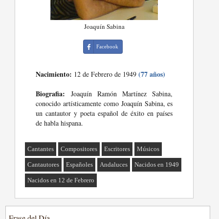
Joaquín Sabina
Facebook
Nacimiento:
(77 años)
12 de Febrero de 1949
Biografia:
Joaquín Ramón Martínez Sabina,
conocido artísticamente como Joaquín Sabina, es
un cantautor y poeta español de éxito en países
de habla hispana.
Cantantes
Compositores
Escritores
Músicos
Cantautores
Españoles
Andaluces
Nacidos en 1949
Nacidos en 12 de Febrero
Frase del Día