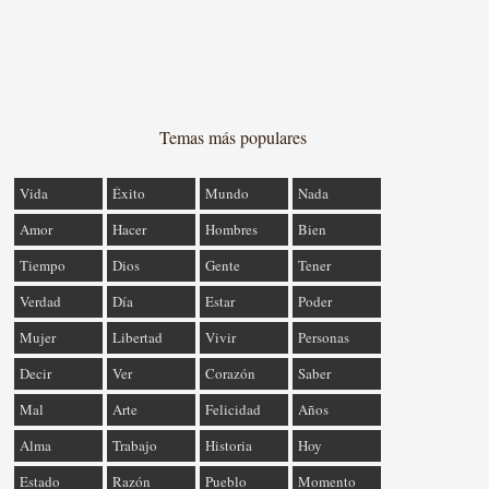
Temas más populares
Vida
Éxito
Mundo
Nada
Amor
Hacer
Hombres
Bien
Tiempo
Dios
Gente
Tener
Verdad
Día
Estar
Poder
Mujer
Libertad
Vivir
Personas
Decir
Ver
Corazón
Saber
Mal
Arte
Felicidad
Años
Alma
Trabajo
Historia
Hoy
Estado
Razón
Pueblo
Momento