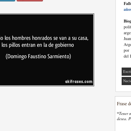
Fall
año
Biog
polí
arg
Juan
Arge
por 
del 
Escri
Naci
Frase d
“
Tener n
desea. P