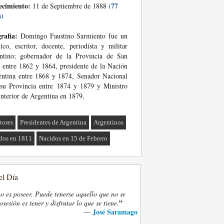
ecimiento:
(77
11 de Septiembre de 1888
s)
rafia:
Domingo Faustino Sarmiento fue un
tico, escritor, docente, periodista y militar
entino; gobernador de la Provincia de San
 entre 1862 y 1864, presidente de la Nación
ntina entre 1868 y 1874, Senador Nacional
su Provincia entre 1874 y 1879 y Ministro
Interior de Argentina en 1879.
tores
Presidentes de Argentina
Argentinos
dos en 1811
Nacidos en 15 de Febrero
el Día
o es poseer. Puede tenerse aquello que no se
”
osesión es tener y disfrutar lo que se tiene.
José Saramago
—