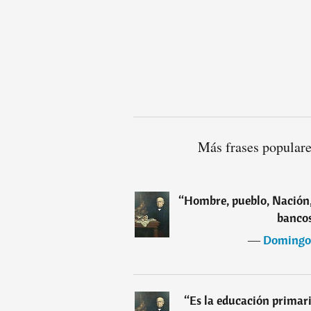
Más frases popular
“
Hombre, pueblo, Nación, 
bancos
―
Domingo 
“
Es la educación primari