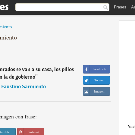
Frases
A
miento
rmiento
ados se van a su casa, los pillos
Facebook
n la de gobierno
”
Twitter
Faustino Sarmiento
Imagen
magen con frase:
Nac
tumblr
Pinterest