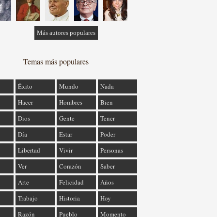
Más autores populares
Temas más populares
Éxito
Mundo
Nada
Hacer
Hombres
Bien
Dios
Gente
Tener
Día
Estar
Poder
Libertad
Vivir
Personas
Ver
Corazón
Saber
Arte
Felicidad
Años
Trabajo
Historia
Hoy
Razón
Pueblo
Momento