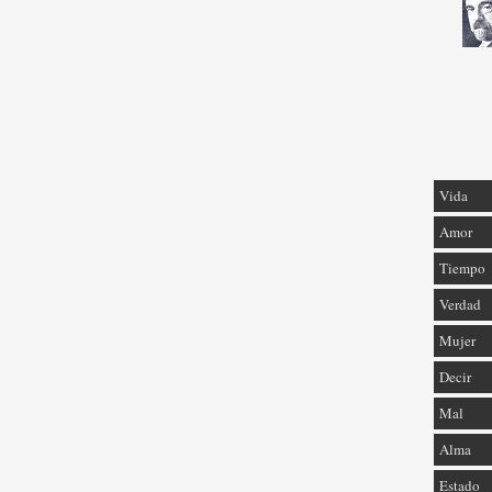
Vida
Amor
Tiempo
Verdad
Mujer
Decir
Mal
Alma
Estado