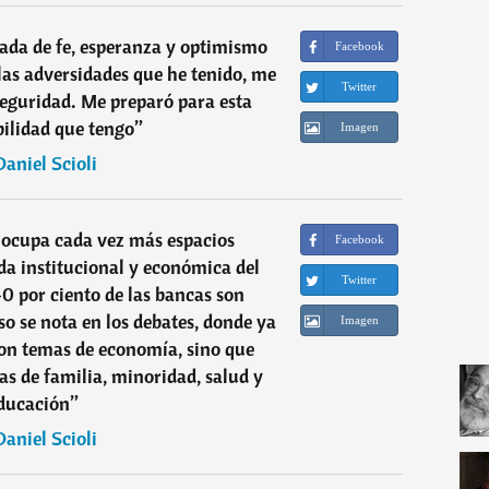
ada de fe, esperanza y optimismo
Facebook
 las adversidades que he tenido, me
Twitter
eguridad. Me preparó para esta
ilidad que tengo
”
Imagen
Daniel Scioli
 ocupa cada vez más espacios
Facebook
a institucional y económica del
Twitter
40 por ciento de las bancas son
so se nota en los debates, donde ya
Imagen
son temas de economía, sino que
s de familia, minoridad, salud y
ducación
”
Daniel Scioli