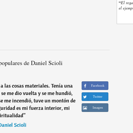
“
El rega
el ejemp
populares de Daniel Scioli
 las cosas materiales. Tenía una
Facebook
se me dio vuelta y se me hundió,
Twitter
se me incendió, tuve un montón de
guridad es mi fuerza interior, mi
Imagen
iritualidad
”
Daniel Scioli