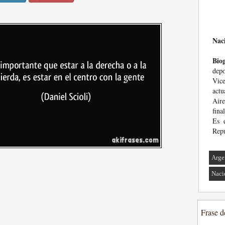
Nac
Biog
dep
Vice
act
Air
fina
Es e
Repú
Arge
Naci
Frase d