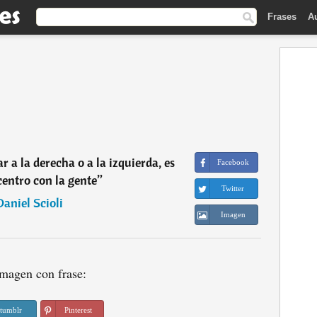
Frases
A
 a la derecha o a la izquierda, es
Facebook
 centro con la gente
”
Twitter
Daniel Scioli
Imagen
magen con frase:
tumblr
Pinterest