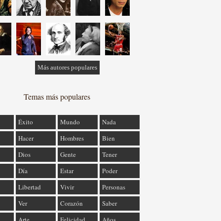
Más autores populares
Temas más populares
Éxito
Mundo
Nada
Hacer
Hombres
Bien
Dios
Gente
Tener
Día
Estar
Poder
Libertad
Vivir
Personas
Ver
Corazón
Saber
Arte
Felicidad
Años