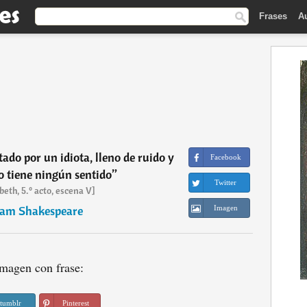
Frases
A
ado por un idiota, lleno de ruido y
Facebook
no tiene ningún sentido
”
Twitter
eth, 5.º acto, escena V]
iam Shakespeare
Imagen
magen con frase:
tumblr
Pinterest