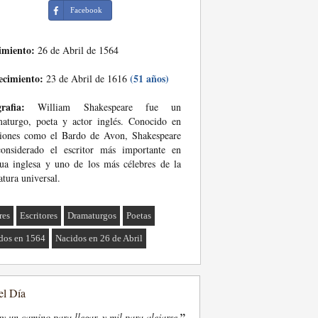
Facebook
imiento:
26 de Abril de 1564
ecimiento:
(51 años)
23 de Abril de 1616
rafia:
William Shakespeare fue un
aturgo, poeta y actor inglés. Conocido en
siones como el Bardo de Avon, Shakespeare
considerado el escritor más importante en
ua inglesa y uno de los más célebres de la
ratura universal.
res
Escritores
Dramaturgos
Poetas
dos en 1564
Nacidos en 26 de Abril
el Día
”
y un camino para llegar, y mil para alejarse.