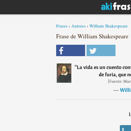
Frases
›
Autores
›
William Shakespeare
Frase de William Shakespeare
“
La vida es un cuento cont
de furia, que 
[Fuente: Macb
―
Will
I