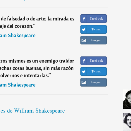
 de falsedad o de arte; la mirada es
Facebook
aje del corazón.
”
Twitter
iam Shakespeare
Imagen
tros mismos es un enemigo traidor
Facebook
uchas cosas buenas, sin más razón
Twitter
solvernos e intentarlas.
”
Imagen
iam Shakespeare
ases de William Shakespeare