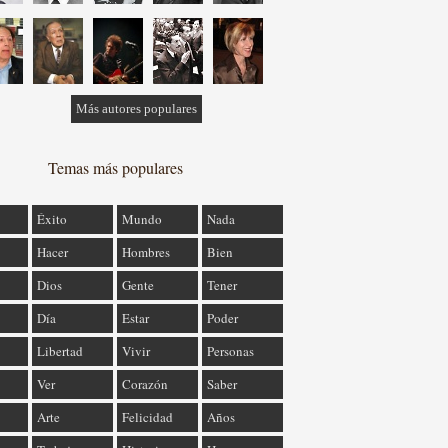
Más autores populares
Temas más populares
Éxito
Mundo
Nada
Hacer
Hombres
Bien
Dios
Gente
Tener
Día
Estar
Poder
Libertad
Vivir
Personas
Ver
Corazón
Saber
Arte
Felicidad
Años