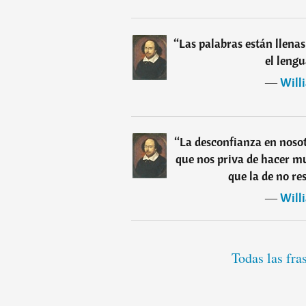
“
Las palabras están llenas
el lengu
―
Will
“
La desconfianza en noso
que nos priva de hacer m
que la de no re
―
Will
Todas las fr