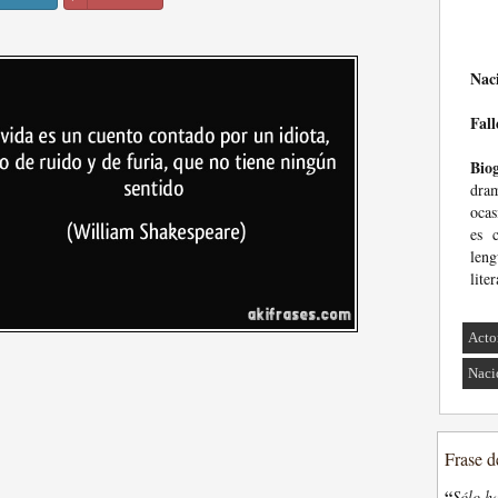
Nac
Fall
Biog
dram
oca
es 
leng
lite
Acto
Naci
Frase d
“
Sólo ha