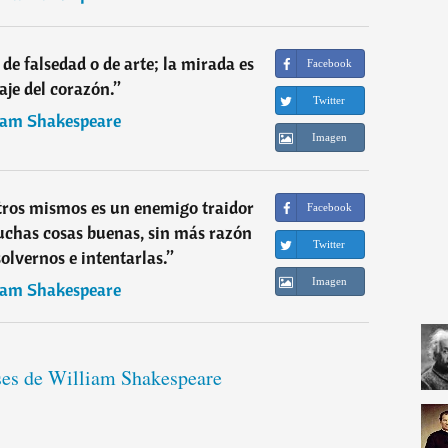
 de falsedad o de arte; la mirada es
Facebook
aje del corazón.
”
Twitter
iam Shakespeare
Imagen
tros mismos es un enemigo traidor
Facebook
uchas cosas buenas, sin más razón
Twitter
solvernos e intentarlas.
”
Imagen
iam Shakespeare
ases de William Shakespeare