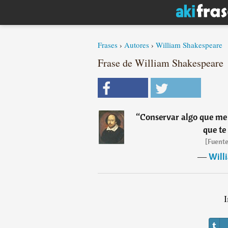
Frases
›
Autores
›
William Shakespeare
Frase de William Shakespeare
“
Conservar algo que me 
que te
[Fuente
―
Will
I