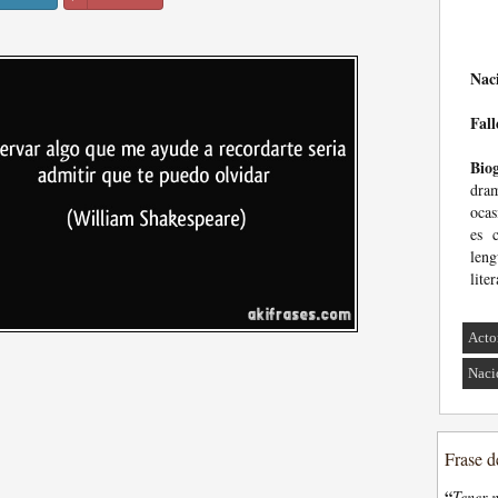
Nac
Fall
Biog
dram
oca
es 
leng
lite
Acto
Naci
Frase d
“
Tener n