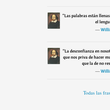
“
Las palabras están llenas
el lengu
―
Will
“
La desconfianza en noso
que nos priva de hacer m
que la de no re
―
Will
Todas las fr