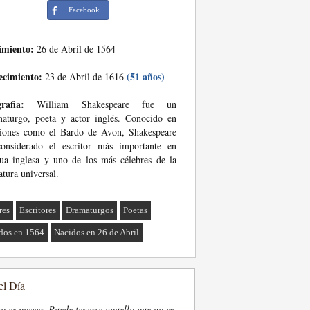
Facebook
imiento:
26 de Abril de 1564
ecimiento:
(51 años)
23 de Abril de 1616
rafia:
William Shakespeare fue un
aturgo, poeta y actor inglés. Conocido en
siones como el Bardo de Avon, Shakespeare
considerado el escritor más importante en
ua inglesa y uno de los más célebres de la
ratura universal.
res
Escritores
Dramaturgos
Poetas
dos en 1564
Nacidos en 26 de Abril
el Día
o es poseer. Puede tenerse aquello que no se