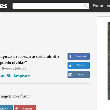
Frases
A
ayude a recordarte seria admitir
Facebook
 puedo olvidar
”
Twitter
: Romeo y Julieta]
iam Shakespeare
Imagen
magen con frase:
tumblr
Pinterest