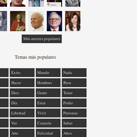
Más autores populares
Temas más populares
Éxito
Mundo
Nada
Hacer
Hombres
Bien
Dios
Gente
Tener
Día
Estar
Poder
Libertad
Vivir
Personas
Ver
Corazón
Saber
Arte
Felicidad
Años