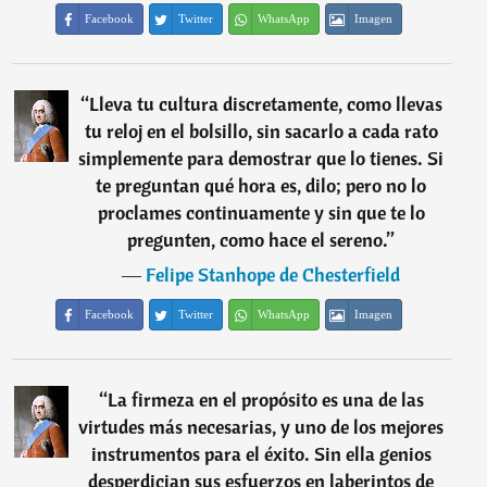
Facebook
Twitter
WhatsApp
Imagen
“
Lleva tu cultura discretamente, como llevas
tu reloj en el bolsillo, sin sacarlo a cada rato
simplemente para demostrar que lo tienes. Si
te preguntan qué hora es, dilo; pero no lo
proclames continuamente y sin que te lo
pregunten, como hace el sereno.
”
―
Felipe Stanhope de Chesterfield
Facebook
Twitter
WhatsApp
Imagen
“
La firmeza en el propósito es una de las
virtudes más necesarias, y uno de los mejores
instrumentos para el éxito. Sin ella genios
desperdician sus esfuerzos en laberintos de